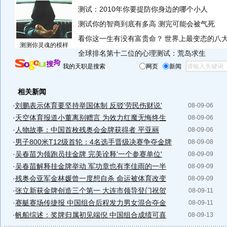
测试：2010年你要提防你身边的哪个小人
测试你的智商到底有多高 测完可能会被气死
看你这一生有没有富贵命？
世界上最变态的八
测测你灵魂的模样
全球排名第十二位的心理测试：荒岛求生
我的天职是搜索
网页
新闻
相关新闻
·
刘鹏表示体育要坚持举国体制 反驳'劳民伤财说'
08-09-06
·
天空体育报道小董离别赠言 为效力红魔无悔终生
08-09-06
·
人物故事：中国首枚残奥会金牌获得者 平亚丽
08-09-06
·
男子800米T12级首轮：4名选手晋级决赛争夺金牌
08-09-08
·
吴春苗为领跑员挂金牌 完美诠释'一个参赛单位'
08-09-09
·
吴春苗解释挂金牌举动 军功章也有李佳雨的一半
08-09-09
·
残奥会亚军金林媛曾一度想自杀 命运被体育改变
08-09-09
·
张立新获金牌创造三个第一 大连市领导登门祝贺
08-09-11
·
赛艇赛场传捷报 中国组合后程发力男女混合夺金
08-09-11
·
帆船综述：奖牌归属初见端倪 中国组合成绩可喜
08-09-13