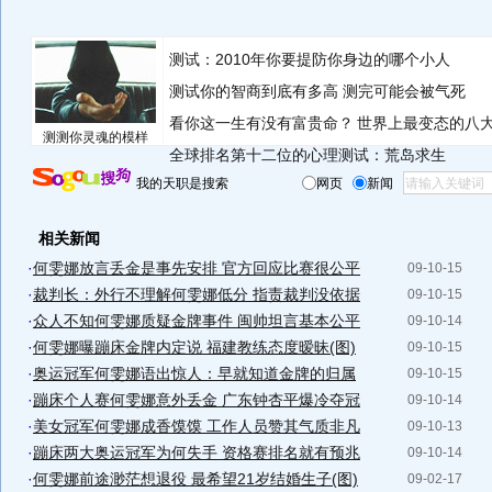
测试：2010年你要提防你身边的哪个小人
测试你的智商到底有多高 测完可能会被气死
看你这一生有没有富贵命？
世界上最变态的八
测测你灵魂的模样
全球排名第十二位的心理测试：荒岛求生
我的天职是搜索
网页
新闻
相关新闻
·
何雯娜放言丢金是事先安排 官方回应比赛很公平
09-10-15
·
裁判长：外行不理解何雯娜低分 指责裁判没依据
09-10-15
·
众人不知何雯娜质疑金牌事件 闽帅坦言基本公平
09-10-14
·
何雯娜曝蹦床金牌内定说 福建教练态度暧昧(图)
09-10-15
·
奥运冠军何雯娜语出惊人：早就知道金牌的归属
09-10-15
·
蹦床个人赛何雯娜意外丢金 广东钟杏平爆冷夺冠
09-10-14
·
美女冠军何雯娜成香馍馍 工作人员赞其气质非凡
09-10-13
·
蹦床两大奥运冠军为何失手 资格赛排名就有预兆
09-10-14
·
何雯娜前途渺茫想退役 最希望21岁结婚生子(图)
09-02-17