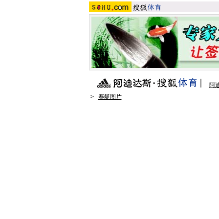
阿
>
赛艇图片