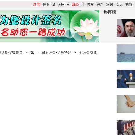
新闻
-
体育
-
S
-
娱乐
-
V
-
财经
-
IT
-
汽车
-
房产
-
家居
-
女人
-
视频
-
热评榜
迪达斯搜狐体育
>
第十一届全运会-华帝特约
>
全运会赛艇