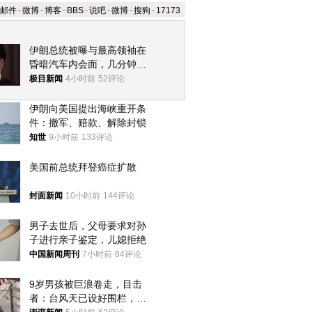
邮件
-
微博
-
博客
-
BBS
-
说吧
-
微博
-
搜狗
-
17173
伊朗总统被曝与最高领袖在
昏暗汽车内会面，几分钟里
只能靠声音交谈难辨真假
极目新闻
4小时前
52评论
伊朗向美国提出海峡重开条
件：撤军、赔款、解除封锁
知世
9小时前
133评论
美国前总统拜登癌症扩散
封面新闻
10小时前
144评论
男子去世后，父母要求对孙
子进行亲子鉴定，儿媳拒绝
中国新闻周刊
7小时前
84评论
9岁男孩被巨浪卷走，目击
者：台风天已设好围栏，一