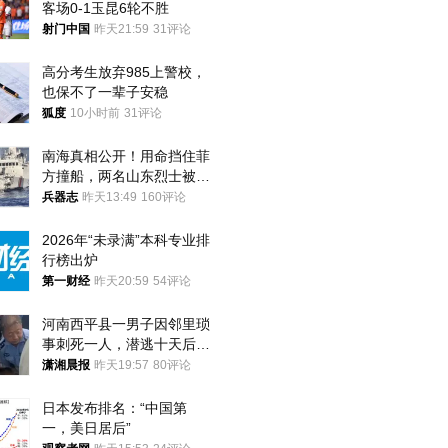
客场0-1玉昆6轮不胜
射门中国
昨天21:59
31评论
高分考生放弃985上警校，
也保不了一辈子安稳
狐度
10小时前
31评论
南海真相公开！用命挡住菲
方撞船，两名山东烈士被授
武警最高荣誉
兵器志
昨天13:49
160评论
2026年“未录满”本科专业排
行榜出炉
第一财经
昨天20:59
54评论
河南西平县一男子因邻里琐
事刺死一人，潜逃十天后在
十多公里外一片玉米地里落
潇湘晨报
昨天19:57
80评论
网
日本发布排名：“中国第
一，美日居后”