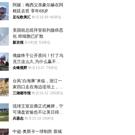
阿媒：梅西父亲豪尔赫在阿
根廷去世 享年68岁
足坛欧美汇
昨天18:49
46评论
美国前总统拜登前列腺癌恶
化 癌细胞已扩散
新京报
8小时前
53评论
俄媒终于公开质问！打了乌
克兰这么久,为什么赢不了?
答案令人沉默
尖锋视野
昨天13:47
79评论
台风“白海豚”来临，浙江一
家四口走在海边堤坝上，其
中9岁男孩被巨浪卷入海
三湘都市报
昨天16:32
290评论
中，搜救仍在进行
琉球王室后裔正式摊牌，宁
可满盘皆输也不让美日得
逞，中国成关键
兵器志
昨天15:18
29评论
中超-奥斯卡一球制胜 蓉城