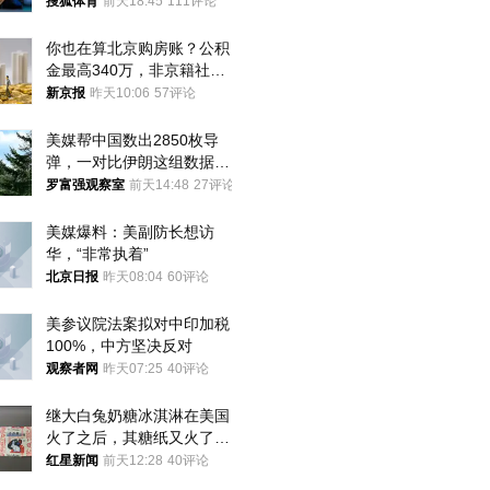
八强
搜狐体育
前天18:45
111评论
你也在算北京购房账？公积
金最高340万，非京籍社保
1年
新京报
昨天10:06
57评论
美媒帮中国数出2850枚导
弹，一对比伊朗这组数据，
发现出大事了
罗富强观察室
前天14:48
27评论
美媒爆料：美副防长想访
华，“非常执着”
北京日报
昨天08:04
60评论
美参议院法案拟对中印加税
100%，中方坚决反对
观察者网
昨天07:25
40评论
继大白兔奶糖冰淇淋在美国
火了之后，其糖纸又火了！
海外博主盛赞：平面设计经
红星新闻
前天12:28
40评论
典之作