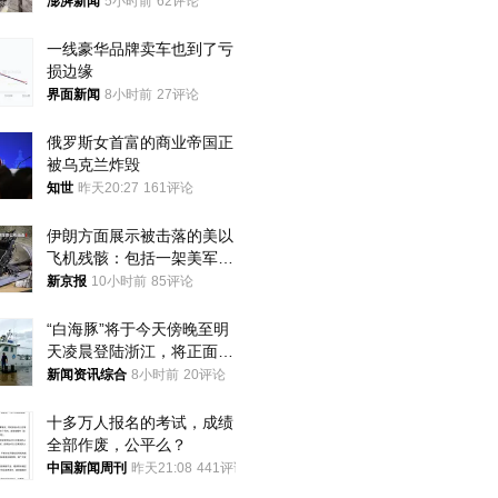
家四口翻入时保安曾喊话劝
澎湃新闻
5小时前
62评论
阻
一线豪华品牌卖车也到了亏
损边缘
界面新闻
8小时前
27评论
俄罗斯女首富的商业帝国正
被乌克兰炸毁
知世
昨天20:27
161评论
伊朗方面展示被击落的美以
飞机残骸：包括一架美军F-
15战斗机残骸以及多架无人
新京报
10小时前
85评论
机等
“白海豚”将于今天傍晚至明
天凌晨登陆浙江，将正面袭
击、贯穿浙江
新闻资讯综合
8小时前
20评论
十多万人报名的考试，成绩
全部作废，公平么？
中国新闻周刊
昨天21:08
441评论