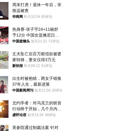
周末打虎！退休一年后，宋
致远被查
华商网
昨天10:24
65评论
热身赛-张子宇24+11杨舒
予12分 中国女篮擒尼日利
亚
中国篮镜头
前天21:22
71评论
丈夫坠亡后百万赔偿款被婆
家转移，妻女仅得3万元
新快报
昨天09:12
51评论
出生时被抱错，两女子错换
37年人生，最新进展
中国新闻周刊
前天21:50
20评论
北约学者：对乌克兰的斩首
行动终于开始，几个月内乌
将投降
虚怀论语
前天15:34
38评论
美参院通过制裁法案 针对