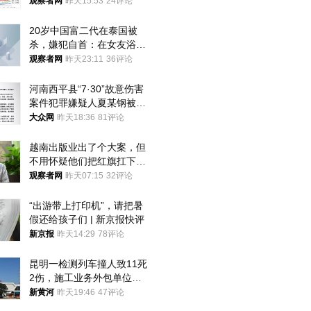
观察者网
昨天15:53
24评论
20岁中国富二代在泰国被
杀，嫌犯自首：在女友浴室
看到他
观察者网
昨天23:11
36评论
河南西平县“7·30”故意伤害
案件犯罪嫌疑人夏某钢被抓
获
大众网
昨天18:36
81评论
越南出版业出了个大案，但
不用怀疑他们把红旗扛下去
的决心
观察者网
昨天07:15
32评论
“出游带上打印机”，请把暑
假还给孩子们 | 新京报快评
新京报
昨天14:29
78评论
昆明一检测列车撞人致11死
2伤，施工业务外包单位被
罚1.5万元，国铁昆明局被
新黄河
昨天19:46
47评论
罚300万元