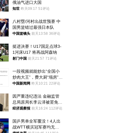
俄油气进口大国
知世
昨天09:17
51评论
八村塁/河村出战世预赛 中
国男篮错过最强日本队
中国篮镜头
前天13:58
36评论
挺进决赛！U17国足点球3-
1河床U17 将再战阿森纳
射门中国
前天21:57
71评论
一段视频就能炒出“全国小
炒肉大王”，费大厨“塌房”了
吗？
中国新闻网
昨天10:21
22评论
因严重违纪违法 金融监管
总局原局长李云泽被罢免全
国人大代表
经济观察报
前天16:24
112评论
国乒男单全军覆没！4人出
战WTT横滨冠军赛均无缘