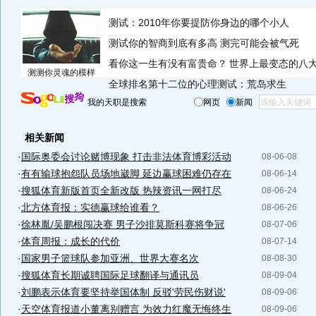
测试：2010年你要提防你身边的哪个小人
测试你的智商到底有多高 测完可能会被气死
看你这一生有没有富贵命？
世界上最变态的八
测测你灵魂的模样
全球排名第十二位的心理测试：荒岛求生
我的天职是搜索
网页
新闻
相关新闻
·
国际奥委会讨论赌博现象 打击非法体育博彩活动
08-06-08
·
有有输球抱怨队员场地崴脚 延边赢球困难仍存在
08-06-14
·
搜狐体育新版首页全新改版 热辣资讯一网打尽
08-06-24
·
北方体育报：实德赢球给谁看？
08-06-26
·
徐林胤/吴鹏根闯决赛 男子沙排莫斯科赛将争冠
08-07-06
·
体育周报：成长的代价
08-07-14
·
国家男子篮球队参加亚洲、世界大赛名次
08-08-30
·
搜狐体育长期诚聘国际足球翻译与通讯员
08-09-04
·
刘鹏表示体育要坚持举国体制 反驳'劳民伤财说'
08-09-06
·
天空体育报道小董离别赠言 为效力红魔无悔终生
08-09-06