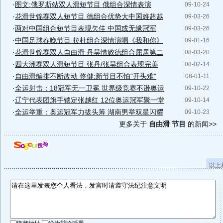
·
图文:俄罗斯站双人滑短节目 俄组合深情表演
09-10-24
·
花滑世锦赛双人短节目 德组合优势大中国难超越
09-03-26
·
两对中国组合短节目表现欠佳 中国或无缘冠军
09-03-26
·
中国足球春晚节目 拉杜组合深情演唱《我和你》
09-01-16
·
花滑世锦赛双人自由滑 丹昊惜败德组合屈居第二
08-03-20
·
四大洲赛双人滑短节目 张丹/张昊组合表现完美
08-02-14
·
自由滑编排不断改动 佟健:新节目不怕"开头难"
08-01-11
·
全运射击：18冠军无一卫冕 世界级竞赛不逊奥运
09-10-22
·
辽宁代表团旗手锁定张越红 12位奥运冠军聚一堂
09-10-14
·
全运举重：奥运冠军力拔头筹 湖南男举双星闪耀
09-10-23
更多关于
自由滑 节目
的新闻>>
以上