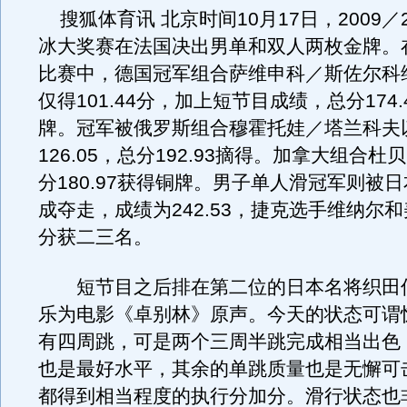
搜狐体育讯 北京时间10月17日，2009／
冰大奖赛在法国决出男单和双人两枚金牌。
比赛中，德国冠军组合萨维申科／斯佐尔科
仅得101.44分，加上短节目成绩，总分174
牌。冠军被俄罗斯组合穆霍托娃／塔兰科夫
126.05，总分192.93摘得。加拿大组合
分180.97获得铜牌。男子单人滑冠军则被
成夺走，成绩为242.53，捷克选手维纳尔
分获二三名。
短节目之后排在第二位的日本名将织田
乐为电影《卓别林》原声。今天的状态可谓
有四周跳，可是两个三周半跳完成相当出色
也是最好水平，其余的单跳质量也是无懈可
都得到相当程度的执行分加分。滑行状态也