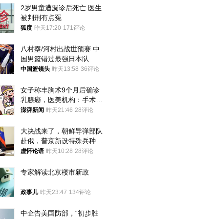
2岁男童遭漏诊后死亡 医生
被判刑有点冤
狐度
昨天17:20
171评论
八村塁/河村出战世预赛 中
国男篮错过最强日本队
中国篮镜头
昨天13:58
36评论
女子称丰胸术9个月后确诊
乳腺癌，医美机构：手术不
可能引发癌症，建议走司法
澎湃新闻
昨天21:46
28评论
途径
大决战来了，朝鲜导弹部队
赴俄，普京新设特殊兵种，
76岁老将扛旗
虚怀论语
昨天10:28
28评论
专家解读北京楼市新政
政事儿
昨天23:47
134评论
中企告美国防部，“初步胜