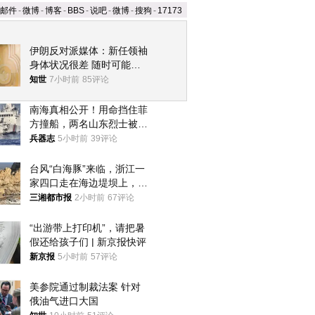
邮件
-
微博
-
博客
-
BBS
-
说吧
-
微博
-
搜狗
-
17173
伊朗反对派媒体：新任领袖
身体状况很差 随时可能离
世
知世
7小时前
85评论
南海真相公开！用命挡住菲
方撞船，两名山东烈士被授
武警最高荣誉
兵器志
5小时前
39评论
台风“白海豚”来临，浙江一
家四口走在海边堤坝上，其
中9岁男孩被巨浪卷入海
三湘都市报
2小时前
67评论
中，搜救仍在进行
“出游带上打印机”，请把暑
假还给孩子们 | 新京报快评
新京报
5小时前
57评论
美参院通过制裁法案 针对
俄油气进口大国