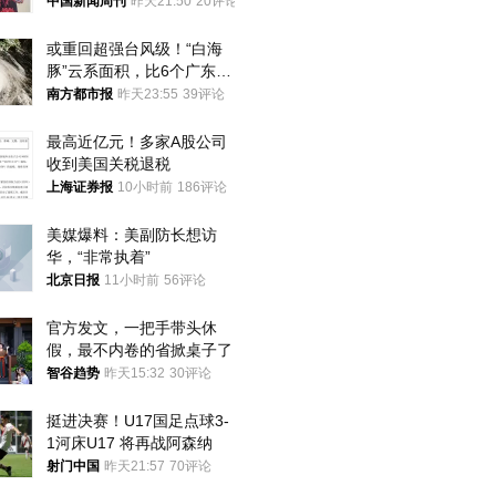
中国新闻周刊
昨天21:50
20评论
或重回超强台风级！“白海
豚”云系面积，比6个广东还
大！深圳官方：注意这件事
南方都市报
昨天23:55
39评论
最高近亿元！多家A股公司
收到美国关税退税
上海证券报
10小时前
186评论
美媒爆料：美副防长想访
华，“非常执着”
北京日报
11小时前
56评论
官方发文，一把手带头休
假，最不内卷的省掀桌子了
智谷趋势
昨天15:32
30评论
挺进决赛！U17国足点球3-
1河床U17 将再战阿森纳
射门中国
昨天21:57
70评论