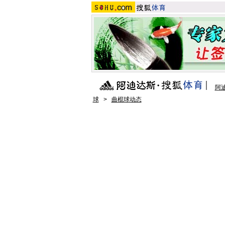
阿
球
>
曲棍球动态