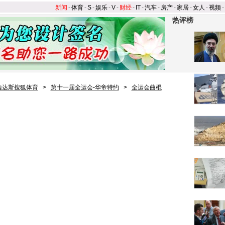
新闻
-
体育
-
S
-
娱乐
-
V
-
财经
-
IT
-
汽车
-
房产
-
家居
-
女人
-
视频
-
热评榜
迪达斯搜狐体育
>
第十一届全运会-华帝特约
>
全运会曲棍