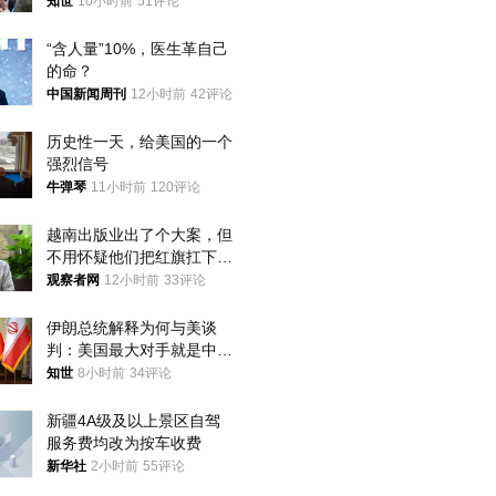
知世
10小时前
51评论
“含人量”10%，医生革自己
的命？
中国新闻周刊
12小时前
42评论
历史性一天，给美国的一个
强烈信号
牛弹琴
11小时前
120评论
越南出版业出了个大案，但
不用怀疑他们把红旗扛下去
的决心
观察者网
12小时前
33评论
伊朗总统解释为何与美谈
判：美国最大对手就是中
国，但他们也在对话
知世
8小时前
34评论
新疆4A级及以上景区自驾
服务费均改为按车收费
新华社
2小时前
55评论