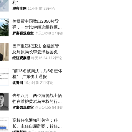
利”
观察者网
11小时前
29评论
美媒帮中国数出2850枚导
弹，一对比伊朗这组数据，
发现出大事了
罗富强观察室
昨天14:48
27评论
因严重违纪违法 金融监管
总局原局长李云泽被罢免全
国人大代表
经济观察报
昨天16:24
112评论
“前13名被淘汰，后5名进体
检”，广东佛山通报
北青网
19小时前
211评论
去年八月，两位海警战士牺
牲在维护黄岩岛主权的行动
中
罗富强观察室
昨天14:55
84评论
高校任免通知引关注：科
长、主任自愿辞职，转任思