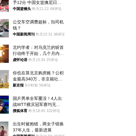
予12分 中国女篮擒尼日利
亚
中国篮镜头
昨天21:22
68评论
公交车空调费超标，扣司机
钱？
中国新闻周刊
昨天22:31
98评论
北约学者：对乌克兰的斩首
行动终于开始，几个月内乌
将投降
虚怀论语
昨天15:34
25评论
你也在算北京购房账？公积
金最高340万，非京籍社保
1年
新京报
9小时前
56评论
国乒男单全军覆没！4人出
战WTT横滨冠军赛均无缘
八强
搜狐体育
昨天18:45
102评论
出生时被抱错，两女子错换
37年人生，最新进展