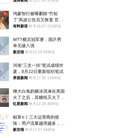
政辅导员
澎湃新闻
昨天17:00
32评论
鸿蒙智行被曝删除“竹知
了”风波公告后又恢复 官媒
曾力挺：劝华为要大度的，
有料新语
昨天16:07
215评论
你们适不适合？
WTT横滨冠军赛：国乒男
单无缘八强
新京报
昨天21:16
65评论
河南“三支一扶”笔试成绩作
废，8月22日重新组织笔试
界面新闻
昨天17:30
118评论
继大白兔奶糖冰淇淋在美国
火了之后，其糖纸又火了！
海外博主盛赞：平面设计经
红星新闻
昨天12:28
40评论
典之作
鲸算π丨三大运营商的烦
恼：用户流量越用越多，收
入却越来越少
新京报
昨天17:27
44评论