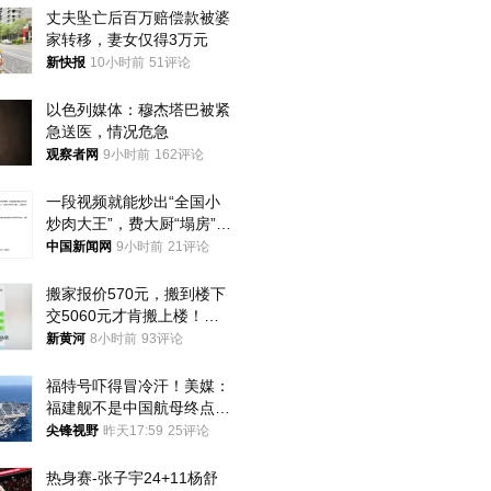
丈夫坠亡后百万赔偿款被婆
家转移，妻女仅得3万元
新快报
10小时前
51评论
以色列媒体：穆杰塔巴被紧
急送医，情况危急
观察者网
9小时前
162评论
一段视频就能炒出“全国小
炒肉大王”，费大厨“塌房”了
吗？
中国新闻网
9小时前
21评论
搬家报价570元，搬到楼下
交5060元才肯搬上楼！女
子傻眼了……
新黄河
8小时前
93评论
福特号吓得冒冷汗！美媒：
福建舰不是中国航母终点，
而是新起点！
尖锋视野
昨天17:59
25评论
热身赛-张子宇24+11杨舒