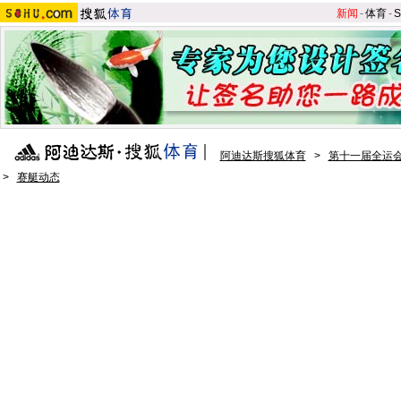
新闻
-
体育
-
S
阿迪达斯搜狐体育
>
第十一届全运会
>
赛艇动态