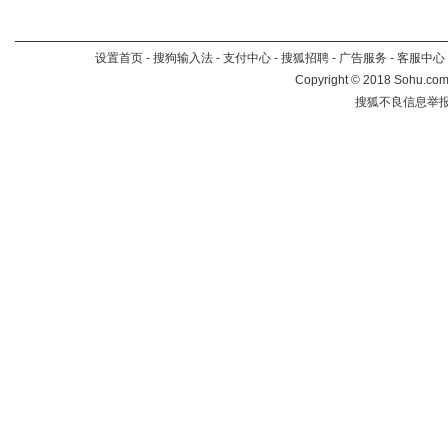
设置首页
-
搜狗输入法
-
支付中心
-
搜狐招聘
-
广告服务
-
客服中心
Copyright
©
2018 Sohu.com 
搜狐不良信息举