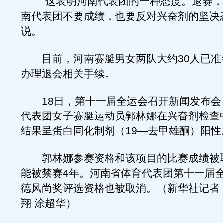
“这表明河南代表团的一种态度。退赛，
南代表团不要成绩，也要反对兴奋剂的坚决
说。
目前，河南赛艇男女两队大约30人已准
办理退会相关手续。
18日，第十一届全运会召开新闻发布会
代表团女子赛艇运动员郭林娜在兴奋剂检查
结果呈蛋白同化制剂（19—去甲雄酮）阳性
郭林娜参赛资格和该项目的比赛成绩被
能被禁赛4年。河南省体育代表团第十一届
德风尚奖评选资格也被取消。（新华社记者 
翔 涂超华）