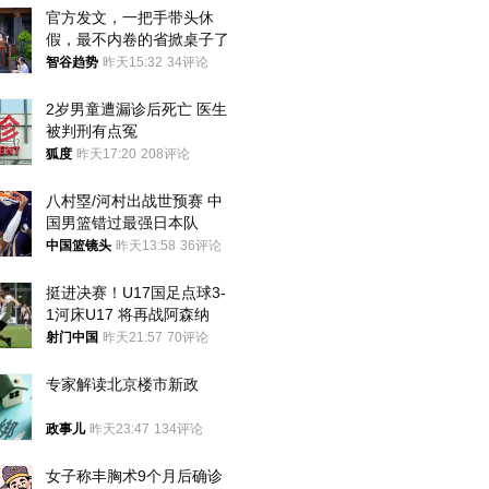
官方发文，一把手带头休
假，最不内卷的省掀桌子了
智谷趋势
昨天15:32
34评论
2岁男童遭漏诊后死亡 医生
被判刑有点冤
狐度
昨天17:20
208评论
八村塁/河村出战世预赛 中
国男篮错过最强日本队
中国篮镜头
昨天13:58
36评论
挺进决赛！U17国足点球3-
1河床U17 将再战阿森纳
射门中国
昨天21:57
70评论
专家解读北京楼市新政
政事儿
昨天23:47
134评论
女子称丰胸术9个月后确诊