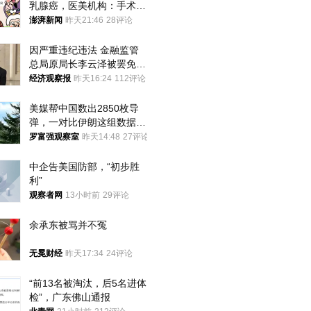
乳腺癌，医美机构：手术不
可能引发癌症，建议走司法
澎湃新闻
昨天21:46
28评论
途径
因严重违纪违法 金融监管
总局原局长李云泽被罢免全
国人大代表
经济观察报
昨天16:24
112评论
美媒帮中国数出2850枚导
弹，一对比伊朗这组数据，
发现出大事了
罗富强观察室
昨天14:48
27评论
中企告美国防部，“初步胜
利”
观察者网
13小时前
29评论
余承东被骂并不冤
无冕财经
昨天17:34
24评论
“前13名被淘汰，后5名进体
检”，广东佛山通报