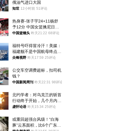
俄油气进口大国
知世
12小时前
51评论
热身赛-张子宇24+11杨舒
予12分 中国女篮擒尼日利
亚
中国篮镜头
昨天21:22
68评论
福特号吓得冒冷汗！美媒：
福建舰不是中国航母终点，
而是新起点！
尖锋视野
昨天17:59
25评论
公交车空调费超标，扣司机
钱？
中国新闻周刊
昨天22:31
98评论
北约学者：对乌克兰的斩首
行动终于开始，几个月内乌
将投降
虚怀论语
昨天15:34
25评论
或重回超强台风级！“白海
豚”云系面积，比6个广东还