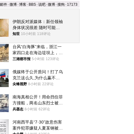
邮件
-
微博
-
博客
-
BBS
-
说吧
-
微博
-
搜狗
-
17173
伊朗反对派媒体：新任领袖
身体状况很差 随时可能离
世
知世
10小时前
118评论
台风“白海豚”来临，浙江一
家四口走在海边堤坝上，其
中9岁男孩被巨浪卷入海
三湘都市报
5小时前
123评论
中，搜救仍在进行
俄媒终于公开质问！打了乌
克兰这么久,为什么赢不了?
答案令人沉默
尖锋视野
8小时前
22评论
南海真相公开！用命挡住菲
方撞船，两名山东烈士被授
武警最高荣誉
兵器志
8小时前
62评论
河南西平县“7·30”故意伤害
案件犯罪嫌疑人夏某钢被抓