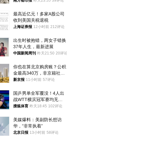
大！深圳官方：注意这件事
南方都市报
昨天23:55
39评论
最高近亿元！多家A股公司
收到美国关税退税
上海证券报
12小时前
212评论
出生时被抱错，两女子错换
37年人生，最新进展
中国新闻周刊
昨天21:50
20评论
你也在算北京购房账？公积
金最高340万，非京籍社保
1年
新京报
11小时前
57评论
国乒男单全军覆没！4人出
战WTT横滨冠军赛均无缘
八强
搜狐体育
昨天18:45
102评论
美媒爆料：美副防长想访
华，“非常执着”
北京日报
13小时前
58评论