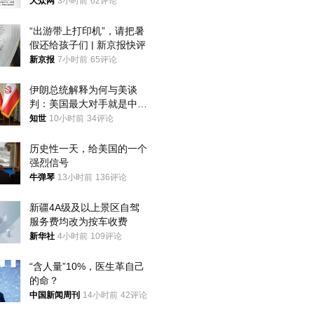
获
大众网
3小时前
62评论
“出游带上打印机”，请把暑
假还给孩子们 | 新京报快评
新京报
7小时前
65评论
伊朗总统解释为何与美谈
判：美国最大对手就是中
国，但他们也在对话
知世
10小时前
34评论
历史性一天，给美国的一个
强烈信号
牛弹琴
13小时前
136评论
新疆4A级及以上景区自驾
服务费均改为按车收费
新华社
4小时前
109评论
“含人量”10%，医生革自己
的命？
中国新闻周刊
14小时前
42评论