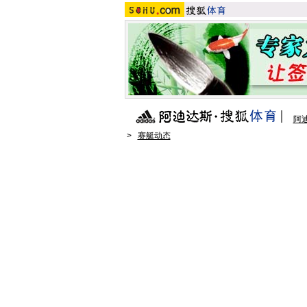
阿
>
赛艇动态