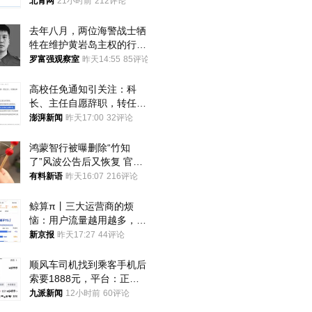
北青网
21小时前
212评论
去年八月，两位海警战士牺
牲在维护黄岩岛主权的行动
中
罗富强观察室
昨天14:55
85评论
高校任免通知引关注：科
长、主任自愿辞职，转任思
政辅导员
澎湃新闻
昨天17:00
32评论
鸿蒙智行被曝删除“竹知
了”风波公告后又恢复 官媒
曾力挺：劝华为要大度的，
有料新语
昨天16:07
216评论
你们适不适合？
鲸算π丨三大运营商的烦
恼：用户流量越用越多，收
入却越来越少
新京报
昨天17:27
44评论
顺风车司机找到乘客手机后
索要1888元，平台：正和
司机沟通协商
九派新闻
12小时前
60评论