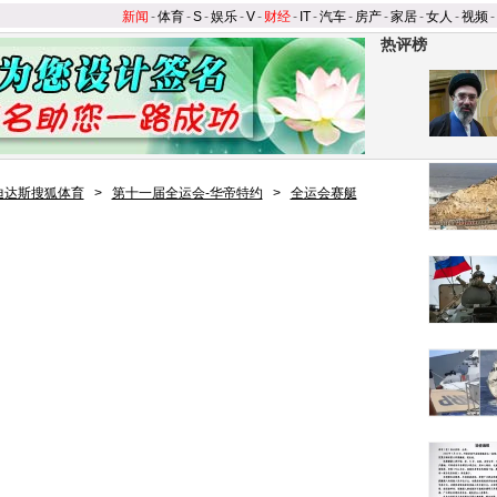
新闻
-
体育
-
S
-
娱乐
-
V
-
财经
-
IT
-
汽车
-
房产
-
家居
-
女人
-
视频
-
热评榜
迪达斯搜狐体育
>
第十一届全运会-华帝特约
>
全运会赛艇