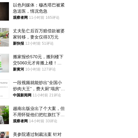
以色列媒体：穆杰塔巴被紧
急送医，情况危急
观察者网
11小时前
165评论
丈夫坠亡后百万赔偿款被婆
家转移，妻女仅得3万元
新快报
12小时前
51评论
搬家报价570元，搬到楼下
交5060元才肯搬上楼！女
子傻眼了……
新黄河
10小时前
127评论
一段视频就能炒出“全国小
炒肉大王”，费大厨“塌房”了
吗？
中国新闻网
11小时前
21评论
越南出版业出了个大案，但
不用怀疑他们把红旗扛下去
的决心
观察者网
14小时前
33评论
美参院通过制裁法案 针对