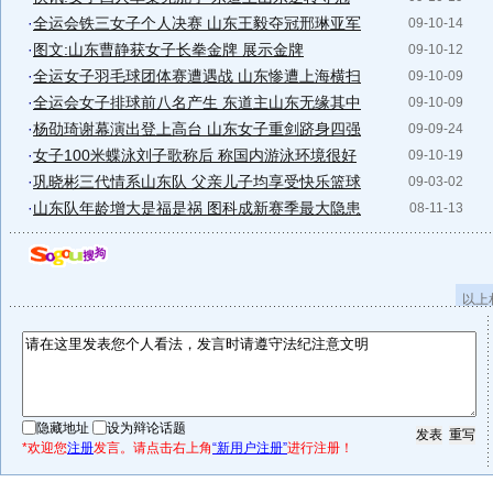
·
全运会铁三女子个人决赛 山东王毅夺冠邢琳亚军
09-10-14
·
图文:山东曹静获女子长拳金牌 展示金牌
09-10-12
·
全运女子羽毛球团体赛遭遇战 山东惨遭上海横扫
09-10-09
·
全运会女子排球前八名产生 东道主山东无缘其中
09-10-09
·
杨劭琦谢幕演出登上高台 山东女子重剑跻身四强
09-09-24
·
女子100米蝶泳刘子歌称后 称国内游泳环境很好
09-10-19
·
巩晓彬三代情系山东队 父亲儿子均享受快乐篮球
09-03-02
·
山东队年龄增大是福是祸 图科成新赛季最大隐患
08-11-13
以上
隐藏地址
设为辩论话题
*欢迎您
注册
发言。请点击右上角
“新用户注册”
进行注册！