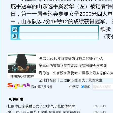
舵手冠军的山东选手奚爱华（左）被记者“围
日，第十一届全运会赛艇女子2000米四人
中，山东队以7分19秒12的成绩获得冠军。
颂摄
(
测试：2010年你要提防你身边的哪个小人
测试你的智商到底有多高 测完可能会被气死
看你这一生有没有富贵命？
世界上最变态的八
测测你灵魂的模样
全球排名第十二位的心理测试：荒岛求生
我的天职是搜索
网页
新闻
相关新闻
·
杜丽率山东获射击女子10米气步枪团体铜牌
09-10-19
·
快讯:女子四人单桨无舵手 东道主山东逆转夺冠
09-10-19