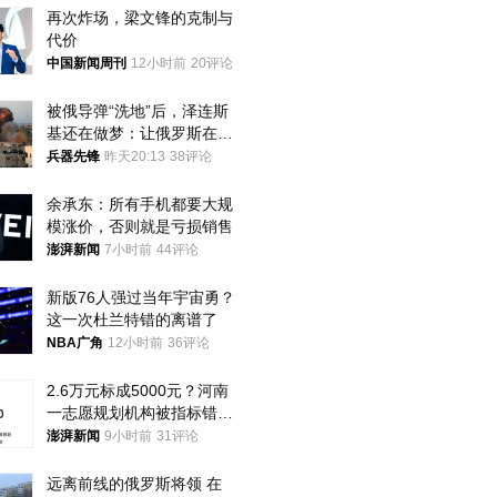
再次炸场，梁文锋的克制与
代价
中国新闻周刊
12小时前
20评论
被俄导弹“洗地”后，泽连斯
基还在做梦：让俄罗斯在冬
季前求和？
兵器先锋
昨天20:13
38评论
余承东：所有手机都要大规
模涨价，否则就是亏损销售
澎湃新闻
7小时前
44评论
新版76人强过当年宇宙勇？
这一次杜兰特错的离谱了
NBA广角
12小时前
36评论
2.6万元标成5000元？河南
一志愿规划机构被指标错学
费致考生复读
澎湃新闻
9小时前
31评论
远离前线的俄罗斯将领 在