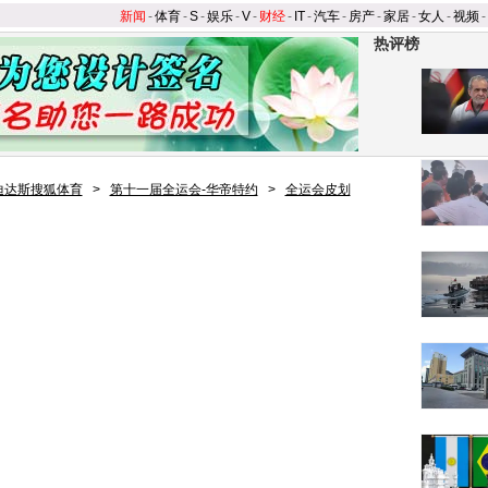
新闻
-
体育
-
S
-
娱乐
-
V
-
财经
-
IT
-
汽车
-
房产
-
家居
-
女人
-
视频
-
热评榜
迪达斯搜狐体育
>
第十一届全运会-华帝特约
>
全运会皮划