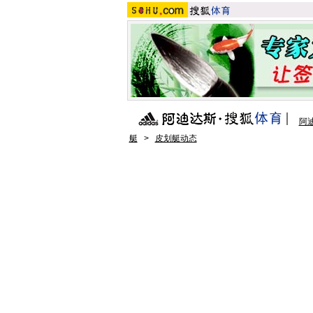
阿
艇
>
皮划艇动态