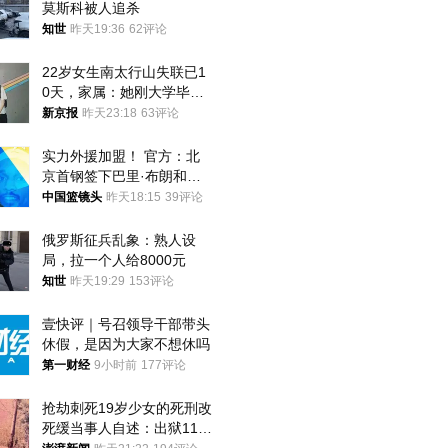
莫斯科被人追杀
知世
昨天19:36
62评论
22岁女生南太行山失联已1
0天，家属：她刚大学毕业
想到山里旅行
新京报
昨天23:18
63评论
实力外援加盟！ 官方：北
京首钢签下巴里·布朗和桑
普森
中国篮镜头
昨天18:15
39评论
俄罗斯征兵乱象：熟人设
局，拉一个人给8000元
知世
昨天19:29
153评论
壹快评｜号召领导干部带头
休假，是因为大家不想休吗
第一财经
9小时前
177评论
抢劫刺死19岁少女的死刑改
死缓当事人自述：出狱11年