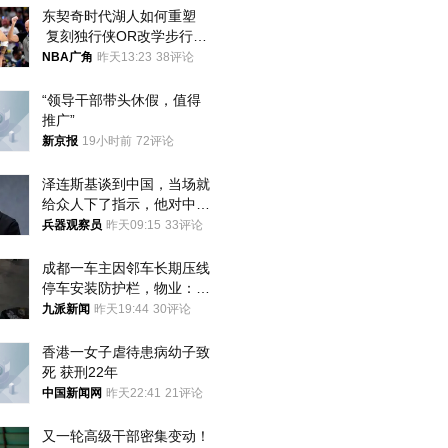
东契奇时代湖人如何重塑
 复刻独行侠OR改学步行
者？
NBA广角
昨天13:23
38评论
“领导干部带头休假，值得
推广”
新京报
19小时前
72评论
泽连斯基谈到中国，当场就
给众人下了指示，他对中国
和中乌关系，显然又有了新
兵器观察员
昨天09:15
33评论
的想法
成都一车主因邻车长期压线
停车安装防护栏，物业：不
建议装护栏，也会影响自身
九派新闻
昨天19:44
30评论
停车
香港一女子虐待患病幼子致
死 获刑22年
中国新闻网
昨天22:41
21评论
又一轮高级干部密集变动！