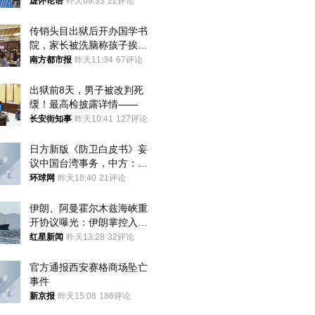
真慌了
虚怀论语
昨天09:33
22评论
传销头目出狱后开办国学书
院，家长被洗脑称孩子挨打
才有效果
南方都市报
昨天11:34
67评论
出狱前8天，男子被改判死
缓！最高检披露详情——
长安街知事
昨天10:41
127评论
日方新版《防卫白皮书》妄
议中国台湾事务，中方：强
烈不满、坚决反对，已向日
环球网
昨天18:40
21评论
方严正交涉
伊朗、阿曼霍尔木兹海峡重
开协议曝光：伊朗掌控入湾
航道，与阿曼平分“服务费”
红星新闻
昨天13:28
32评论
官方通报西安赛格商场坠亡
事件
新京报
昨天15:08
186评论