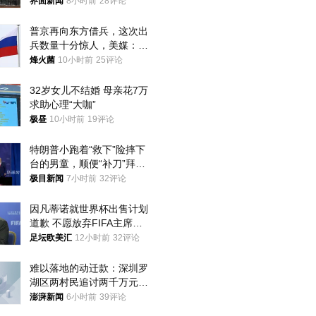
界面新闻
8小时前
28评论
普京再向东方借兵，这次出
兵数量十分惊人，美媒：俄
朝要动真格？
烽火菌
10小时前
25评论
32岁女儿不结婚 母亲花7万
求助心理“大咖”
极昼
10小时前
19评论
特朗普小跑着“救下”险摔下
台的男童，顺便“补刀”拜
登：“我可不想他像拜登一
极目新闻
7小时前
32评论
样摔下来”
因凡蒂诺就世界杯出售计划
道歉 不愿放弃FIFA主席职
位
足坛欧美汇
12小时前
32评论
难以落地的动迁款：深圳罗
湖区两村民追讨两千万元动
迁款八年未果
澎湃新闻
6小时前
39评论