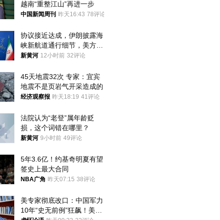
越南“重整江山”再进一步
中国新闻周刊
昨天16:43
78评论
协议接近达成，伊朗披露海
峡新航道通行细节，美方再
提“倒计时”
新黄河
12小时前
32评论
45天地震32次 专家：宜宾
地震不是页岩气开采造成的
经济观察报
昨天18:19
41评论
法院认为“老登”属年龄贬
损，这个词错在哪里？
新黄河
9小时前
49评论
5年3.6亿！约基奇明夏有望
签史上最大合同
NBA广角
昨天07:15
38评论
美专家彻底改口：中国军力
10年“史无前例”狂飙！美军