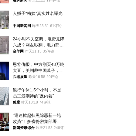
间始终刻意躲避被害人家属
澎湃新闻
昨天21:22
194评论
人贩子“梅姨”真实姓名曝光
中国新闻网
昨天23:31
61评论
24小时不关空调，电费竟降
六成？网友吵翻，电力部门
回应→
金羊网
昨天21:13
35评论
恩将仇报，中方刚买48万吨
大豆，美制裁中国瓜子，布
林肯措辞变了
兵器展望
昨天16:58
20评论
银行午休1.5个小时，不是
员工最期待的“反内卷”
狐度
昨天18:18
74评论
“迅速掀起扫黑除恶新一轮
攻势”！多省份密集部署，
公布举报方式
新闻资讯综合
昨天21:53
248评论