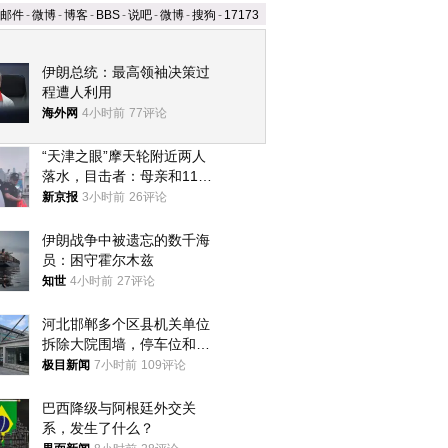
邮件
-
微博
-
博客
-
BBS
-
说吧
-
微博
-
搜狗
-
17173
伊朗总统：最高领袖决策过
程遭人利用
海外网
4小时前
77评论
“天津之眼”摩天轮附近两人
落水，目击者：母亲和11岁
儿子先后被打捞上岸
新京报
3小时前
26评论
伊朗战争中被遗忘的数千海
员：困守霍尔木兹
知世
4小时前
27评论
河北邯郸多个区县机关单位
拆除大院围墙，停车位和厕
所免费开放，当地多部门回
极目新闻
7小时前
109评论
应
巴西降级与阿根廷外交关
系，发生了什么？