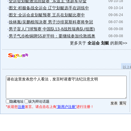
·
全运会划艇激流回旋赛 "东道主"张超军夺金
09-10-18
·
图文:积极备战全运会 辽宁划艇选手在训练中
09-10-14
·
图文:全运会皮划艇预赛 王兵在划艇比赛中
09-06-24
·
徐林胤/吴鹏根闯决赛 男子沙排莫斯科赛将争冠
08-07-06
·
男子盲人门球预赛 中国队13-8战胜瑞典队(组图)
08-09-08
·
男子气步枪铜牌55岁平特：要继续参加伦敦残奥
08-09-08
更多关于
全运会 划艇
的新闻>>
以上
隐藏地址
设为辩论话题
*欢迎您
注册
发言。请点击右上角
“新用户注册”
进行注册！