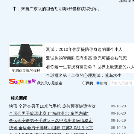
流回旋
中，来自广东队的组合胡明海/舒俊榕获得冠军。
测试：2010年你要提防你身边的哪个小人
测试你的智商到底有多高 测完可能会被气死
看你这一生有没有富贵命？
世界上最变态的八
测测你灵魂的模样
全球排名第十二位的心理测试：荒岛求生
我的天职是搜索
网页
新闻
相关新闻
·
快讯:全运会男子10米气手枪 庞伟预赛惨遭淘汰
09-10-20
·
全运会男子篮球比赛:广东战湖北"东莞内战"
09-10-20
·
全运会安徽男子手球队三名甲流患者病情稳定
09-10-19
·
快讯:全运会男子排球小组赛 江苏3-0战胜北京
09-10-19