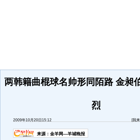
两韩籍曲棍球名帅形同陌路 金昶
烈
2009年10月20日15:12
[
我来
来源：
金羊网—羊城晚报