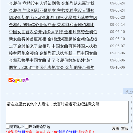
·
金昶伯:竞聘没有人通知到我 金相烈从未赢过我
09-06-24
·
金昶伯:与金相烈不是朋友 主帅竞聘竟没人通知
09-06-24
·
揭秘金昶伯为不敌金相烈 脾气火暴成为落败主因
09-06-23
·
金相烈:99%信心亚运夺金 荣幸能和金昶伯相比
09-06-14
·
中国女曲首次公开训练课举行 金相烈盛赞金昶伯
09-06-10
·
新女曲将帅首度亮相 金相烈渴望超越金昶伯战绩
09-06-10
·
走了金昶伯来了金相烈 中国女曲再聘韩国人执教
09-06-07
·
接替同胞金昶伯 金相烈正式执掌新一届中国女曲
09-06-06
·
金相烈接手中国女曲 走了金昶伯教练仍姓"韩"
09-06-06
·
图文：2008年奥运会表彰大会 金昶伯登台领奖
08-10-06
以上
隐藏地址
设为辩论话题
*欢迎您
注册
发言。请点击右上角
“新用户注册”
进行注册！