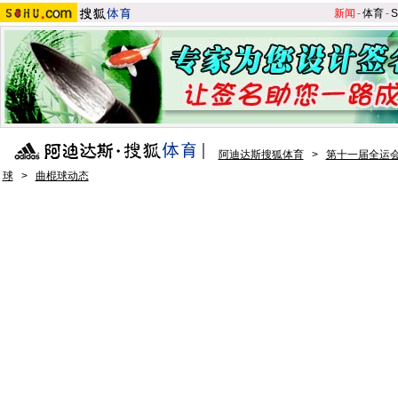
新闻
-
体育
-
S
阿迪达斯搜狐体育
>
第十一届全运会
球
>
曲棍球动态