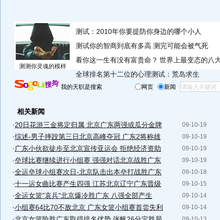
测试：2010年你要提防你身边的哪个小人
测试你的智商到底有多高 测完可能会被气死
看你这一生有没有富贵命？
世界上最变态的八
测测你灵魂的模样
全球排名第十二位的心理测试：荒岛求生
我的天职是搜索
网页
新闻
相关新闻
·
20日花游三金将定归属 北京广东两强或瓜分金牌
09-10-19
·
综述-男子摔跤第三日北京高峰夺冠 广东2将称雄
09-10-19
·
广东小伙欲徒步至北京宣传亚运会 拒绝经济资助
09-10-19
·
垒球比赛继续进行小组赛 强强对话北京战胜广东
09-10-19
·
全运垒球小组赛次日-北京队击出本垒打战胜广东
09-10-18
·
十一运女曲比赛产生四强 江苏北京辽宁广东晋级
09-10-15
·
全运女篮"哀兵"北京爆冷胜广东 八强全部产生
09-10-14
·
小组赛64比70不敌北京 广东女篮小组赛首尝失利
09-10-14
·
北京女篮险胜广东取得排名优势 张帆26分定胜局
09-10-13