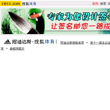
新闻
-
体育
-
S
阿迪达斯搜狐体育
>
第十一届全运会
球
>
曲棍球图片