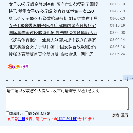
·
女子69公斤级金牌刘春红 所有付出都得到了回报
08-08-13
·
快讯:举重女子69公斤级 刘春红抓举第一次120
08-08-13
·
奥运会女子69公斤举重赔率分析 刘春红志在卫冕
08-08-13
·
女子100米蝶泳刘子歌称后 称国内游泳环境很好
09-10-19
·
国际奥委会讨论赌博现象 打击非法体育博彩活动
08-06-08
·
《罗马体育报》：全意大利都为那个裁判而暴怒
08-06-14
·
北京奥运会女子手球抽签 中国女队首战欧洲冠军
08-06-16
·
搜狐体育新版首页全新改版 热辣资讯一网打尽
08-06-24
以上
隐藏地址
设为辩论话题
*欢迎您
注册
发言。请点击右上角
“新用户注册”
进行注册！