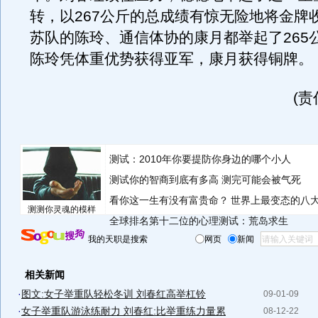
转，以267公斤的总成绩有惊无险地将金牌
苏队的陈玲、通信体协的康月都举起了265
陈玲凭体重优势获得亚军，康月获得铜牌。
(
测试：2010年你要提防你身边的哪个小人
测试你的智商到底有多高 测完可能会被气死
看你这一生有没有富贵命？
世界上最变态的八
测测你灵魂的模样
全球排名第十二位的心理测试：荒岛求生
我的天职是搜索
网页
新闻
相关新闻
·
图文:女子举重队轻松冬训 刘春红高举杠铃
09-01-09
·
女子举重队游泳练耐力 刘春红:比举重练力量累
08-12-22