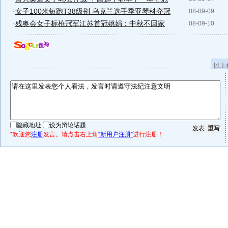
·
女子100米短跑T38级别 乌克兰选手季亚琴科夺冠
08-09-09
·
残奥会女子标枪冠军江苏首冠姚娟：中秋不回家
08-09-10
以上
隐藏地址
设为辩论话题
*欢迎您
注册
发言。请点击右上角
“新用户注册”
进行注册！