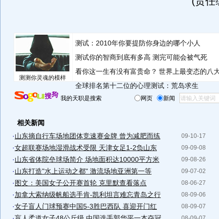
(责任
测试：2010年你要提防你身边的哪个小人
测试你的智商到底有多高 测完可能会被气死
看你这一生有没有富贵命？
世界上最变态的八
测测你灵魂的模样
全球排名第十二位的心理测试：荒岛求生
我的天职是搜索
网页
新闻
相关新闻
·
山东摘自行车场地团体竞速赛金牌 曾为减肥而练
09-10-17
·
女超联赛场地湿滑战术受限 天津女足1-2负山东
09-09-08
·
山东省体院垒球场简介 场地面积达10000平方米
09-08-26
·
山东打造"水上运动之都" 激流场地亚洲第一等
09-07-02
·
图文：美国女子公开赛首轮 克里默查看落点
08-06-27
·
加拿大索纳级帆船选手肯-凯利坦言难忘青岛之行
08-09-06
·
女子盲人门球预赛中国5-3胜巴西队 喜迎开门红
08-09-07
·
盲人柔道女子48公斤级 中国选手郭华平一本夺冠
08-09-07