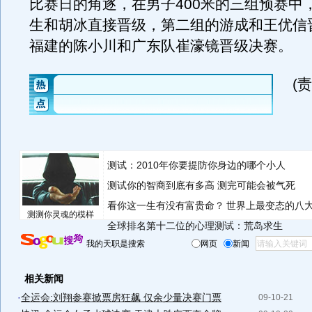
比赛日的角逐，在男子400米的三组预赛中
生和胡冰直接晋级，第二组的游成和王优信
福建的陈小川和广东队崔濠镜晋级决赛。
(
测试：2010年你要提防你身边的哪个小人
测试你的智商到底有多高 测完可能会被气死
看你这一生有没有富贵命？
世界上最变态的八
测测你灵魂的模样
全球排名第十二位的心理测试：荒岛求生
我的天职是搜索
网页
新闻
相关新闻
·
全运会:刘翔参赛掀票房狂飙 仅余少量决赛门票
09-10-21