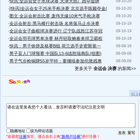
·
快讯:全运会女子水球决赛 天津大胜广西夺金牌
09-10-20
·
[快讯]全运会女子25米手枪决赛 北京选手陈颖夺金(
09-10-20
·
图文:全运会射击比赛 庞伟无缘10米气手枪决赛
09-10-20
·
全运会射击:黑马横行射击场 名将落马止步决赛
09-10-19
·
全运会女子曲棍球决赛进行 辽宁队战胜江苏夺冠
09-10-19
·
全运会羽毛球男单决赛 林丹轻取鲍春来捍卫霸权
09-10-19
·
快讯：男子铁饼及格赛B组 荷兰选手史密斯第一
08-08-16
·
男子盲人门球预赛 中国队13-8战胜瑞典队(组图)
08-09-08
·
男子气步枪铜牌55岁平特：要继续参加伦敦残奥
08-09-08
更多关于
全运会 决赛
的新闻>>
以上
隐藏地址
设为辩论话题
*欢迎您
注册
发言。请点击右上角
“新用户注册”
进行注册！