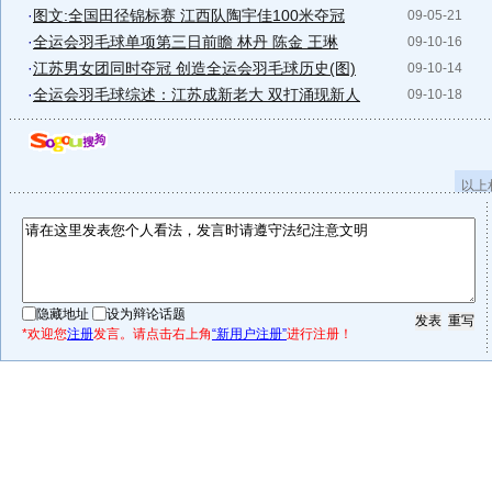
·
图文:全国田径锦标赛 江西队陶宇佳100米夺冠
09-05-21
·
全运会羽毛球单项第三日前瞻 林丹 陈金 王琳
09-10-16
·
江苏男女团同时夺冠 创造全运会羽毛球历史(图)
09-10-14
·
全运会羽毛球综述：江苏成新老大 双打涌现新人
09-10-18
以上
隐藏地址
设为辩论话题
*欢迎您
注册
发言。请点击右上角
“新用户注册”
进行注册！