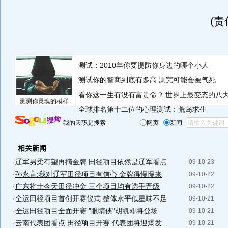
(
测试：2010年你要提防你身边的哪个小人
测试你的智商到底有多高 测完可能会被气死
看你这一生有没有富贵命？
世界上最变态的八
测测你灵魂的模样
全球排名第十二位的心理测试：荒岛求生
我的天职是搜索
网页
新闻
相关新闻
·
辽军男柔有望再摘金牌 田径项目依然是辽军看点
09-10-23
·
孙永言:我对辽军田径项目有信心 金牌得慢慢来
09-10-22
·
广东将士今天田径冲金 三个项目均有选手晋级
09-10-22
·
全运田径项目首创开赛仪式 整体水平低星味不足
09-10-21
·
全运田径项目全面开赛 "眼睛侠"胡凯即将登场
09-10-21
·
云南代表团看点:田径项目开赛 代表团将迎爆发
09-10-21