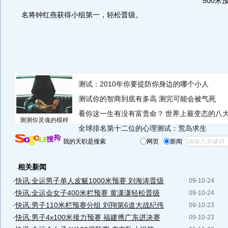
500米
名将钟红燕获得小组第一，轻松晋级。
测试：2010年你要提防你身边的哪个小人
测试你的智商到底有多高 测完可能会被气死
看你这一生有没有富贵命？
世界上最变态的八
测测你灵魂的模样
全球排名第十二位的心理测试：荒岛求生
我的天职是搜索
网页
新闻
相关新闻
·
快讯:全运男子单人皮艇1000米预赛 刘海涛晋级
09-10-24
·
快讯:全运会女子400米栏预赛 黄潇潇轻松晋级
09-10-24
·
快讯:男子110米栏预赛分组 刘翔第6道大战纪伟
09-10-23
·
快讯:男子4x100米接力预赛 福建携广东进决赛
09-10-23