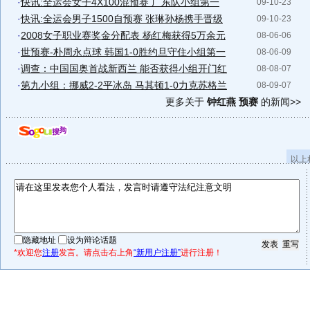
·
快讯:全运会女子4X100混预赛 广东队小组第一
09-10-23
·
快讯:全运会男子1500自预赛 张琳孙杨携手晋级
09-10-23
·
2008女子职业赛奖金分配表 杨红梅获得5万余元
08-06-06
·
世预赛-朴周永点球 韩国1-0胜约旦守住小组第一
08-06-09
·
调查：中国国奥首战新西兰 能否获得小组开门红
08-08-07
·
第九小组：挪威2-2平冰岛 马其顿1-0力克苏格兰
08-09-07
更多关于
钟红燕 预赛
的新闻>>
以上
隐藏地址
设为辩论话题
*欢迎您
注册
发言。请点击右上角
“新用户注册”
进行注册！