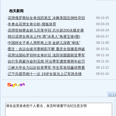
相关新闻
·
花滑俄罗斯站女单浅田第五 冰舞美国压倒性夺冠
09-10-25
·
冬奥会花滑女单分析-搜狐体育
09-03-29
·
花滑世锦赛金妍儿完美夺冠 总分超200永载史册
09-03-29
·
韩日花滑女将冰上PK 两"冰美人"角逐宝座(图)
09-03-27
·
中国杯女子单人滑即将上演 金妍儿深夜"单练"
08-11-06
·
图文：农运会拔河赛精彩不断 重庆女孩膝盖摔破
08-10-31
·
花滑法国站罗切特女单封后 浅田张圆圆获亚季军
08-11-16
·
自行车再蒙兴奋剂丑闻 环法季军遭禁赛两年处罚
08-11-25
·
三峡大学全力以赴欲拿季军 学生军表现赢得尊重
08-12-22
·
辽宁兵团亮相十一运 19岁女孩当上辽军急先锋
09-01-02
以上