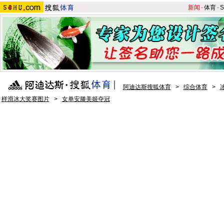
新闻
-
体育
-
S
阿迪达斯搜狐体育
>
综合体育
>
样滑冰大奖赛图片
>
女单安滕美姬夺冠