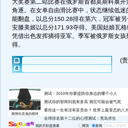
大奖赛第二站比赛在俄罗斯首都莫斯科展开
角逐。在女单自由滑比赛中，状态继续低迷
能翻盘，以总分150.28排在第六，冠军被
安滕美姬以总分171.93夺得。美国姑娘瓦
凭借出色发挥摘得亚军。季军被俄罗斯女孩
得。
(
测试：2010年你要提防你身边的哪个小人
测试你的智商到底有多高 测完可能会被气死
看你这一生有没有富贵命？
世界上最变态的八
测测你灵魂的模样
全球排名第十二位的心理测试：荒岛求生
我的天职是搜索
网页
新闻