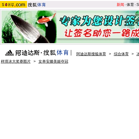
新闻
-
体育
-
S
阿迪达斯搜狐体育
>
综合体育
>
样滑冰大奖赛图片
>
女单安滕美姬夺冠