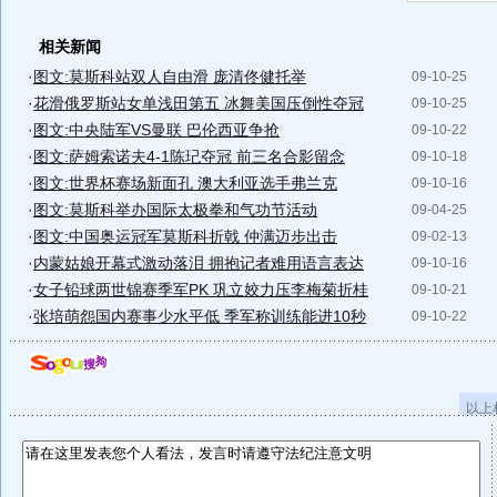
相关新闻
·
图文:莫斯科站双人自由滑 庞清佟健托举
09-10-25
·
花滑俄罗斯站女单浅田第五 冰舞美国压倒性夺冠
09-10-25
·
图文:中央陆军VS曼联 巴伦西亚争抢
09-10-22
·
图文:萨姆索诺夫4-1陈玘夺冠 前三名合影留念
09-10-18
·
图文:世界杯赛场新面孔 澳大利亚选手弗兰克
09-10-16
·
图文:莫斯科举办国际太极拳和气功节活动
09-04-25
·
图文:中国奥运冠军莫斯科折戟 仲满迈步出击
09-02-13
·
内蒙姑娘开幕式激动落泪 拥抱记者难用语言表达
09-10-16
·
女子铅球两世锦赛季军PK 巩立姣力压李梅菊折桂
09-10-21
·
张培萌怨国内赛事少水平低 季军称训练能进10秒
09-10-22
以上