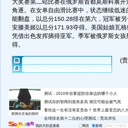
大奖赛第二站比赛在俄罗斯首都莫斯科展开
角逐。在女单自由滑比赛中，状态继续低迷
能翻盘，以总分150.28排在第六，冠军被
安滕美姬以总分171.93夺得。美国姑娘瓦
凭借出色发挥摘得亚军。季军被俄罗斯女孩
得。
(
测试：2010年你要提防你身边的哪个小人
测试你的智商到底有多高 测完可能会被气死
看你这一生有没有富贵命？
世界上最变态的八
测测你灵魂的模样
全球排名第十二位的心理测试：荒岛求生
我的天职是搜索
网页
新闻