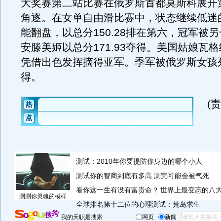
大奖赛第二站比赛在俄罗斯首都莫斯科展开
角逐。在女单自由滑比赛中，状态继续低迷
能翻盘，以总分150.28排在第六，冠军被
安滕美姬以总分171.93夺得。美国姑娘瓦
凭借出色发挥摘得亚军。季军被俄罗斯女孩
得。
(
测试：2010年你要提防你身边的哪个小人
测试你的智商到底有多高 测完可能会被气死
看你这一生有没有富贵命？
世界上最变态的八
测测你灵魂的模样
全球排名第十二位的心理测试：荒岛求生
我的天职是搜索
网页
新闻