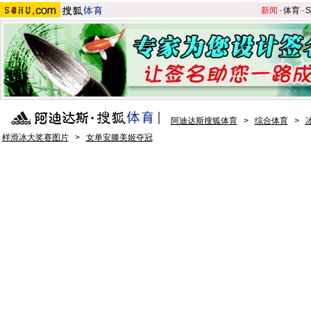
新闻
-
体育
-
S
阿迪达斯搜狐体育
>
综合体育
>
样滑冰大奖赛图片
>
女单安滕美姬夺冠