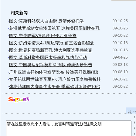
相关新闻
·
图文:莫斯科站双人自由滑 庞清佟健托举
09-10-25
·
花滑俄罗斯站女单浅田第五 冰舞美国压倒性夺冠
09-10-25
·
图文:中央陆军VS曼联 巴伦西亚争抢
09-10-22
·
图文:萨姆索诺夫4-1陈玘夺冠 前三名合影留念
09-10-18
·
图文:世界杯赛场新面孔 澳大利亚选手弗兰克
09-10-16
·
图文:莫斯科举办国际太极拳和气功节活动
09-04-25
·
图文:中国奥运冠军莫斯科折戟 仲满迈步出击
09-02-13
·
广州亚运吉祥物体育造型发布 传递美好祝愿(图)
09-08-19
·
女子铅球两世锦赛季军PK 巩立姣力压李梅菊折桂
09-10-21
·
张培萌怨国内赛事少水平低 季军称训练能进10秒
09-10-22
以上