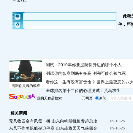
的金牌。
此稿
件，严
测试：2010年你要提防你身边的哪个小人
测试你的智商到底有多高 测完可能会被气死
看你这一生有没有富贵命？
世界上最变态的八
测测你灵魂的模样
全球排名第十二位的心理测试：荒岛求生
我的天职是搜索
网页
新闻
相关新闻
·
无风收四金有风需一拼 山东向帆船帆板发起总攻
09-10-25
·
东风不作美帆船被迫停赛 山东或将因天气获四金
09-10-25