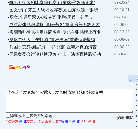
·
帆船五个级别比赛同开赛 山东选手"发挥正常"
09-10-24
·
图文:男子芬兰人级场地赛赛况 山东队选手张鹏
09-10-21
·
图文:全运男双3米板决赛 张鹏/周兵十分同步
09-10-06
·
书法家张鹏赠温格"厚德载物" 寓意培养无数人才
09-06-06
·
实德新帅徐弘拟定挂牌名单 胡兆军张鹏榜上有名
08-12-20
·
奥帆赛今天下午打响 "青岛黑马"首战值得期待
08-08-09
·
前国手变身加国"男一号" 张鹏:在海外真的清苦
08-02-28
·
国际奥委会讨论赌博现象 打击非法体育博彩活动
08-06-08
以上
隐藏地址
设为辩论话题
*欢迎您
注册
发言。请点击右上角
“新用户注册”
进行注册！