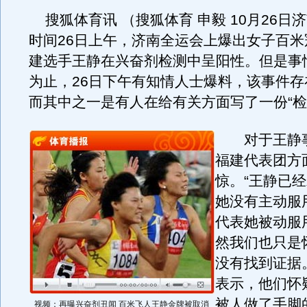
搜狐体育讯 （搜狐体育 申毅 10月26日
时间26日上午，济南全运会上爆出女子百米
建选手王静在兴奋剂检测中呈阳性。但是事
为止，26日下午有知情人士爆料，该事件存
而其中之一是有人在给有关方面写了一份“检
对于王静事
福建代表团方
惊。“王静已
她没有主动服
代表她被动服
然我们也只是
没有找到证据
表示，他们怀
被人做了手脚
视频：再曝兴奋剂丑闻 百米飞人王静金牌被取消