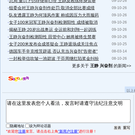
·
总局:重罚下仍存侥幸心理 王静及教练终身禁赛
09-10-26
·
组委会对王静兴奋剂作处罚:取消全部比赛成绩
09-10-26
·
队友透露王静为何顶风作案 称或因压力大而服药
09-10-26
·
女子100米冠军王静兴奋剂检测阳性 成绩被取消
09-10-26
·
揭秘王静:20岁出战奥运 全运前和刘翔一起训练
09-10-26
·
王静兴奋剂检测阳性 田管中心:她将被终生禁赛
09-10-26
·
女子200米发布会成答疑会 王静退场成关注焦点
09-10-25
·
德国车手辛克维茨辟谣 否认充当兴奋剂"告密者"
08-03-14
·
一封检举信吹皱一池碧波 于芬周继红陷奖金纠纷
08-10-26
更多关于
王静 兴奋剂
的新闻>>
以上
隐藏地址
设为辩论话题
*欢迎您
注册
发言。请点击右上角
“新用户注册”
进行注册！