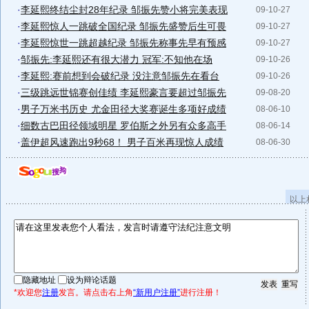
·
李延熙终结尘封28年纪录 邹振先赞小将完美表现
09-10-27
·
李延熙惊人一跳破全国纪录 邹振先盛赞后生可畏
09-10-27
·
李延熙惊世一跳超越纪录 邹振先称事先早有预感
09-10-27
·
邹振先:李延熙还有很大潜力 冠军:不知他在场
09-10-26
·
李延熙:赛前想到会破纪录 没注意邹振先在看台
09-10-26
·
三级跳远世锦赛创佳绩 李延熙豪言要超过邹振先
09-08-20
·
男子万米书历史 尤金田径大奖赛诞生多项好成绩
08-06-10
·
细数古巴田径领域明星 罗伯斯之外另有众多高手
08-06-14
·
盖伊超风速跑出9秒68！ 男子百米再现惊人成绩
08-06-30
以上
隐藏地址
设为辩论话题
*欢迎您
注册
发言。请点击右上角
“新用户注册”
进行注册！