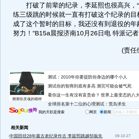
打破了前辈的纪录，李延熙也很高兴，“
练三级跳的时候就一直有打破这个纪录的目
成了这个暂时的目标，我还没有到退役的年
努力！”B15a晨报济南10月26日电 特派记
(责任
测试：2010年你要提防你身边的哪个小人
测试你的智商到底有多高 测完可能会被气死
看你这一生有没有富贵命？
世界上最变态的八
测测你灵魂的模样
全球排名第十二位的心理测试：荒岛求生
我的天职是搜索
网页
新闻
相关新闻
·
中国田径28年最古老纪录作古 李延熙跳越邹振先
09-10-27