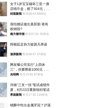
女子1岁宝宝碰坏三亚一酒
店纸巾盒，赔了924元，发
帖吐槽后酒店退还一半的
封面新闻
昨天09:43
58评论
钱，当地市监局回应
假结婚证做出真胚胎 谁有
权销毁?
南方都市报
昨天07:03
35评论
阿根廷足协力挺因凡蒂诺
澎湃新闻
昨天08:47
37评论
网友曝公司实行“上四休
三”，但要降薪1000元，不
接受只能辞职
光明网
昨天15:05
67评论
河南“三支一扶”笔试成绩作
废，8月22日重新组织笔试
界面新闻
昨天17:30
119评论
桃酥中吃出金属牙冠？泸溪