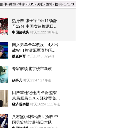
邮件
-
微博
-
博客
-
BBS
-
说吧
-
微博
-
搜狗
-
17173
热身赛-张子宇24+11杨舒
予12分 中国女篮擒尼日利
亚
中国篮镜头
昨天21:22
38评论
国乒男单全军覆没！4人出
战WTT横滨冠军赛均无缘
八强
搜狐体育
昨天18:45
82评论
专家解读北京楼市新政
政事儿
昨天23:47
27评论
因严重违纪违法 金融监管
总局原局长李云泽被罢免全
国人大代表
经济观察报
昨天16:24
111评论
八村塁/河村出战世预赛 中
国男篮错过最强日本队