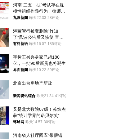
河南“三支一扶”考试存在规
模性组织作弊行为，律师：
涉嫌非法获取国家秘密罪等
九派新闻
昨天22:33
28评论
罪名
鸿蒙智行被曝删除“竹知
了”风波公告后又恢复 官媒
曾力挺：劝华为要大度的，
有料新语
昨天16:07
185评论
你们适不适合？
宇树王兴兴身家已超180
亿，一批90后新贵也将诞生
界面新闻
昨天10:22
59评论
北京出台房地产新政
新闻资讯综合
昨天21:34
41评论
又是北大数院07级！苏炜杰
获“统计学界的诺贝尔奖”
环球网
昨天14:57
30评论
河南省人社厅回应“带薪错