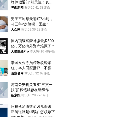
峰休假通知”引关注：表述
不够准确，待修改后印发
界面新闻
昨天15:41
38评论
男子平均每天睡眠7小时，
却三年2次脑梗，医生：这
样睡觉更伤身
大众网
昨天09:36
23评论
国内顶级富豪补缴最多500
亿，万亿海外资产难藏了？
大猫财经Pro
昨天09:16
48评论
泰国女公务员精致妆容爆
红，本人回应批评：不喜欢
就别看
观察者网
前天18:32
67评论
河南公安机关查实“三支一
扶”招募笔试存在组织作弊
犯罪行为
新京报
昨天16:28
290评论
阿根廷足协致函因凡蒂诺：
正确道路是继续在您领导下