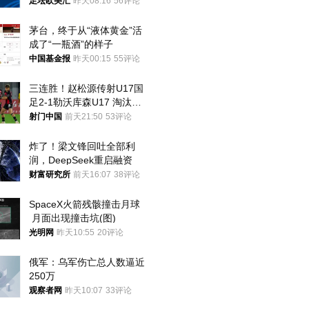
足坛欧美汇
昨天08:16
56评论
茅台，终于从“液体黄金”活
成了“一瓶酒”的样子
中国基金报
昨天00:15
55评论
三连胜！赵松源传射U17国
足2-1勒沃库森U17 淘汰赛
将战河床
射门中国
前天21:50
53评论
炸了！梁文锋回吐全部利
润，DeepSeek重启融资
财富研究所
前天16:07
38评论
SpaceX火箭残骸撞击月球
 月面出现撞击坑(图)
光明网
昨天10:55
20评论
俄军：乌军伤亡总人数逼近
250万
观察者网
昨天10:07
33评论