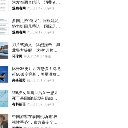
河发布调查结论：消费者已
澄清，所发视频情况不属实
观察者网
昨天11:47
30评论
多国足协“倒戈”，阿根廷足
协力挺因凡蒂诺：国际足联
今后应继续在其领导下前行
观察者网
昨天09:17
36评论
刀片式插入，猛烈撞击！湖
北警方提醒：这种“刀片超
车”，太危险了
环球网
前天15:50
27评论
比歼36更让西方恐慌！沈飞
歼50破空亮相，美军没攻克
的技术被拿下
尖锋视野
前天13:31
26评论
继6岁女童离世后又一患儿
死于基因编辑试验 隐瞒一
年才对外披露
有料新语
昨天11:59
35评论
中国游客在泰国机场遭“歧
视性手势”，泰方责令全面