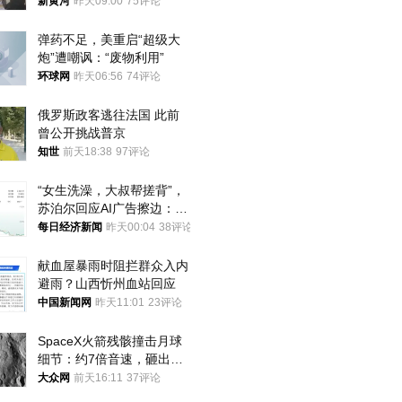
调查，对责任人采取最严厉
新黄河
昨天09:00
75评论
处分
弹药不足，美重启“超级大
炮”遭嘲讽：“废物利用”
环球网
昨天06:56
74评论
俄罗斯政客逃往法国 此前
曾公开挑战普京
知世
前天18:38
97评论
“女生洗澡，大叔帮搓背”，
苏泊尔回应AI广告擦边：视
频全下架，已强化内容管理
每日经济新闻
昨天00:04
38评论
与审核
献血屋暴雨时阻拦群众入内
避雨？山西忻州血站回应
中国新闻网
昨天11:01
23评论
SpaceX火箭残骸撞击月球
细节：约7倍音速，砸出直
径约30米撞击坑
大众网
前天16:11
37评论