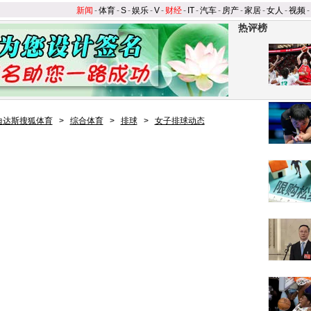
新闻
-
体育
-
S
-
娱乐
-
V
-
财经
-
IT
-
汽车
-
房产
-
家居
-
女人
-
视频
-
热评榜
迪达斯搜狐体育
>
综合体育
>
排球
>
女子排球动态