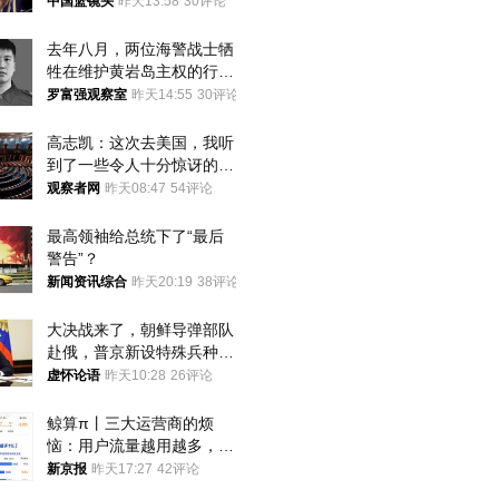
中国篮镜头
昨天13:58
30评论
去年八月，两位海警战士牺
牲在维护黄岩岛主权的行动
中
罗富强观察室
昨天14:55
30评论
高志凯：这次去美国，我听
到了一些令人十分惊讶的消
息
观察者网
昨天08:47
54评论
最高领袖给总统下了“最后
警告”？
新闻资讯综合
昨天20:19
38评论
大决战来了，朝鲜导弹部队
赴俄，普京新设特殊兵种，
76岁老将扛旗
虚怀论语
昨天10:28
26评论
鲸算π丨三大运营商的烦
恼：用户流量越用越多，收
入却越来越少
新京报
昨天17:27
42评论