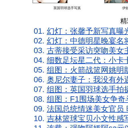
英国羽球选手写真
伊
精
01.
幻灯：张馨予新写真曝
02.
幻灯：中德明星晚宴名
03.
古蒂接受采访突吻美女主
04.
细数足坛星二代：小卡卡
05.
组图：火箭战篮网姚明
06.
奥尼尔妻子：我没有外遇
07.
组图：英国羽球选手拍
08.
组图：F1围场美女争奇
09.
法国总统情迷美女官员 
10.
吉林篮球宝贝小文性感