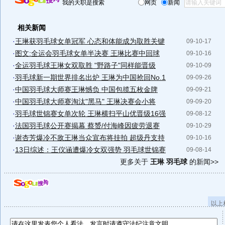
我的天职是搜索
网页
新闻
相关新闻
·
王琳获羽毛球女单冠军 心态和体能成为取胜关键
09-10-17
·
图文:全运会羽毛球女单半决赛 王琳比赛中回球
09-10-16
·
全运羽毛球王琳女双取胜 "野路子"同样能晋级
09-10-09
·
羽毛球新一期世界排名出炉 王琳为中国抢回No.1
09-09-26
·
中国羽毛球大师赛王琳憾负 中国包揽五枚金牌
09-09-21
·
中国羽毛球大师赛淘汰"黑马" 王琳决赛会小将
09-09-20
·
羽毛球世锦赛女单次轮 王琳横扫平山优晋级16强
09-08-12
·
法国羽毛球公开赛揭幕 蔡赟/付海峰因疲劳退赛
09-10-29
·
谢杏芳爆冷不敌王琳当众宣布将挂拍 超级丹支持
09-10-16
·
13日综述：王仪涵遭爆冷女双强势 羽毛球世锦赛
09-08-14
更多关于
王琳 羽毛球
的新闻>>
以上