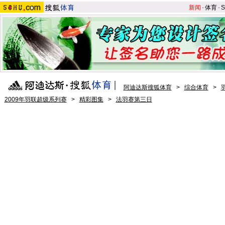
新闻
-
体育
-
S
阿迪达斯搜狐体育
>
综合体育
>
2009年羽联超级系列赛
>
精彩图集
>
法羽赛第三日