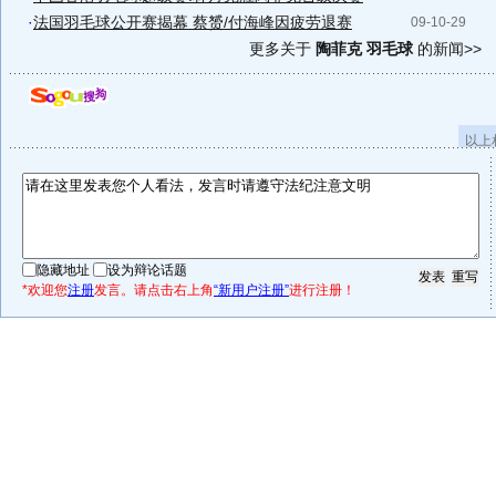
·
法国羽毛球公开赛揭幕 蔡赟/付海峰因疲劳退赛
09-10-29
更多关于
陶菲克 羽毛球
的新闻>>
以上
隐藏地址
设为辩论话题
*欢迎您
注册
发言。请点击右上角
“新用户注册”
进行注册！