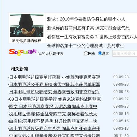
测试：2010年你要提防你身边的哪个小人
测试你的智商到底有多高 测完可能会被气死
看你这一生有没有富贵命？
世界上最变态的八
测测你灵魂的模样
全球排名第十二位的心理测试：荒岛求生
我的天职是搜索
网页
新闻
相关新闻
·
日本羽毛球超级赛单打落幕 小鲍胜陶菲克勇夺冠
09-09-28
·
日本羽毛球公开赛 鲍春来零封陶菲克获男单冠军
09-09-28
·
日本羽毛球超级赛结束 鲍春来击败陶菲克夺冠军
09-09-28
·
09日本羽毛球超级赛举行 鲍春来决赛约战陶菲克
09-09-27
·
图文:日本羽毛球赛赛况 印尼名将陶菲克比赛中
09-09-23
·
羽毛球世锦赛:陈金猛夸陶菲克 笑称看着他长大
09-08-15
·
白岩松:羽毛球不是乒乓 林丹比陶菲克还差一块
09-05-15
·
瑞士羽毛球超级赛产生八强 陶菲克将死磕李宗伟
09-03-13
·
中国香港羽毛球超级赛:林丹完胜陶菲克晋级决赛
08-11-30