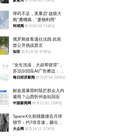
调查，对责任人采取最严厉
新黄河
昨天09:00
75评论
处分
弹药不足，美重启“超级大
炮”遭嘲讽：“废物利用”
环球网
昨天06:56
74评论
俄罗斯政客逃往法国 此前
曾公开挑战普京
知世
前天18:38
97评论
“女生洗澡，大叔帮搓背”，
苏泊尔回应AI广告擦边：视
频全下架，已强化内容管理
每日经济新闻
昨天00:04
38评论
与审核
献血屋暴雨时阻拦群众入内
避雨？山西忻州血站回应
中国新闻网
昨天11:01
23评论
SpaceX火箭残骸撞击月球
细节：约7倍音速，砸出直
径约30米撞击坑
大众网
前天16:11
37评论