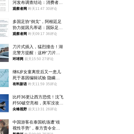
河发布调查结论：消费者已
澄清，所发视频情况不属实
观察者网
昨天11:47
30评论
多国足协“倒戈”，阿根廷足
协力挺因凡蒂诺：国际足联
今后应继续在其领导下前行
观察者网
昨天09:17
36评论
刀片式插入，猛烈撞击！湖
北警方提醒：这种“刀片超
车”，太危险了
环球网
前天15:50
27评论
继6岁女童离世后又一患儿
死于基因编辑试验 隐瞒一
年才对外披露
有料新语
昨天11:59
35评论
比歼36更让西方恐慌！沈飞
歼50破空亮相，美军没攻克
的技术被拿下
尖锋视野
前天13:31
26评论
中国游客在泰国机场遭“歧
视性手势”，泰方责令全面