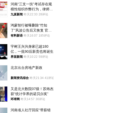
河南“三支一扶”考试存在规
模性组织作弊行为，律师：
涉嫌非法获取国家秘密罪等
九派新闻
昨天22:33
28评论
罪名
鸿蒙智行被曝删除“竹知
了”风波公告后又恢复 官媒
曾力挺：劝华为要大度的，
有料新语
昨天16:07
185评论
你们适不适合？
宇树王兴兴身家已超180
亿，一批90后新贵也将诞生
界面新闻
昨天10:22
59评论
北京出台房地产新政
新闻资讯综合
昨天21:34
41评论
又是北大数院07级！苏炜杰
获“统计学界的诺贝尔奖”
环球网
昨天14:57
30评论
河南省人社厅回应“带薪错