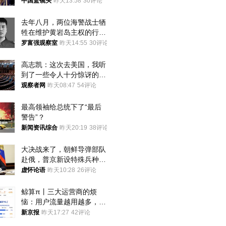
中国篮镜头
昨天13:58
30评论
去年八月，两位海警战士牺
牲在维护黄岩岛主权的行动
中
罗富强观察室
昨天14:55
30评论
高志凯：这次去美国，我听
到了一些令人十分惊讶的消
息
观察者网
昨天08:47
54评论
最高领袖给总统下了“最后
警告”？
新闻资讯综合
昨天20:19
38评论
大决战来了，朝鲜导弹部队
赴俄，普京新设特殊兵种，
76岁老将扛旗
虚怀论语
昨天10:28
26评论
鲸算π丨三大运营商的烦
恼：用户流量越用越多，收
入却越来越少
新京报
昨天17:27
42评论