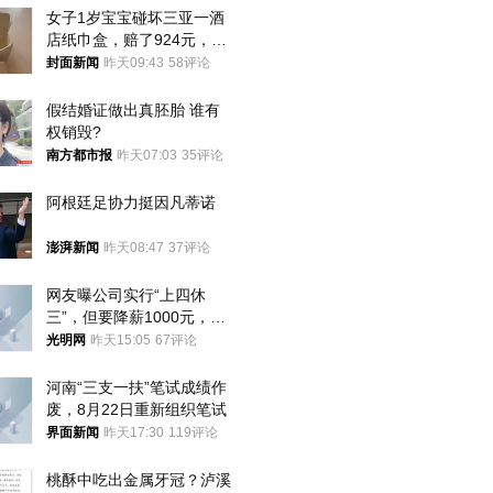
女子1岁宝宝碰坏三亚一酒
店纸巾盒，赔了924元，发
帖吐槽后酒店退还一半的
封面新闻
昨天09:43
58评论
钱，当地市监局回应
假结婚证做出真胚胎 谁有
权销毁?
南方都市报
昨天07:03
35评论
阿根廷足协力挺因凡蒂诺
澎湃新闻
昨天08:47
37评论
网友曝公司实行“上四休
三”，但要降薪1000元，不
接受只能辞职
光明网
昨天15:05
67评论
河南“三支一扶”笔试成绩作
废，8月22日重新组织笔试
界面新闻
昨天17:30
119评论
桃酥中吃出金属牙冠？泸溪