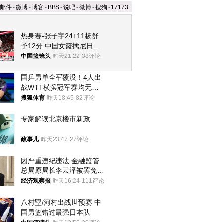
邮件
-
微博
-
博客
-
BBS
-
说吧
-
微博
-
搜狗
-
17173
热身赛-张子宇24+11杨舒
予12分 中国女篮擒尼日利
亚
中国篮镜头
昨天21:22
38评论
国乒男单全军覆没！4人出
战WTT横滨冠军赛均无缘
八强
搜狐体育
昨天18:45
82评论
专家解读北京楼市新政
政事儿
昨天23:47
27评论
因严重违纪违法 金融监管
总局原局长李云泽被罢免全
国人大代表
经济观察报
昨天16:24
111评论
八村塁/河村出战世预赛 中
国男篮错过最强日本队