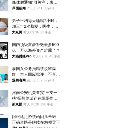
峰休假通知”引关注：表述
不够准确，待修改后印发
界面新闻
昨天15:41
38评论
男子平均每天睡眠7小时，
却三年2次脑梗，医生：这
样睡觉更伤身
大众网
昨天09:36
23评论
国内顶级富豪补缴最多500
亿，万亿海外资产难藏了？
大猫财经Pro
昨天09:16
48评论
泰国女公务员精致妆容爆
红，本人回应批评：不喜欢
就别看
观察者网
前天18:32
67评论
河南公安机关查实“三支一
扶”招募笔试存在组织作弊
犯罪行为
新京报
昨天16:28
290评论
阿根廷足协致函因凡蒂诺：
正确道路是继续在您领导下