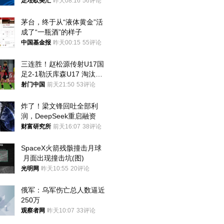
足坛欧美汇
昨天08:16
56评论
茅台，终于从“液体黄金”活
成了“一瓶酒”的样子
中国基金报
昨天00:15
55评论
三连胜！赵松源传射U17国
足2-1勒沃库森U17 淘汰赛
将战河床
射门中国
前天21:50
53评论
炸了！梁文锋回吐全部利
润，DeepSeek重启融资
财富研究所
前天16:07
38评论
SpaceX火箭残骸撞击月球
 月面出现撞击坑(图)
光明网
昨天10:55
20评论
俄军：乌军伤亡总人数逼近
250万
观察者网
昨天10:07
33评论