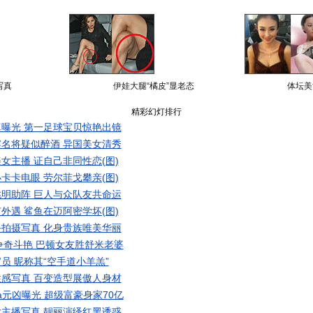
写真
伊娃大腿“橘皮”显老态
体坛美
精彩幻灯排行
曝光 第一足球宝贝惊艳出镜
名将疑似醉酒 异国美女清秀
女主播 证自己非同性恋(图)
卡卡电眼 劳尔菲戈攀亲(图)
明助阵 巨人与众队友共命运
外遇 鲨鱼在迈阿密学坏(图)
拍摄写真 化身贵族唯美华丽
争奇斗艳 巴顿女友胜舒米老婆
员 昵称其“空手道小羊羔”
感写真 百变造型展傲人身材
a元凶曝光 超级富豪身家70亿
主播写真 靓丽演绎红黑诱惑