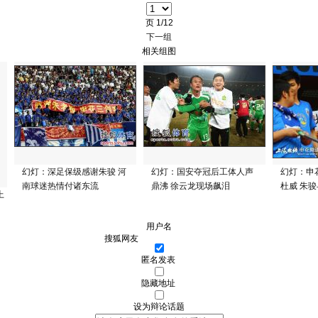
页
1/12
下一组
相关组图
幻灯：深足保级感谢朱骏 河
幻灯：国安夺冠后工体人声
幻灯：申
南球迷热情付诸东流
鼎沸 徐云龙现场飙泪
杜威 朱
上
用户名
匿名发表
隐藏地址
设为辩论话题