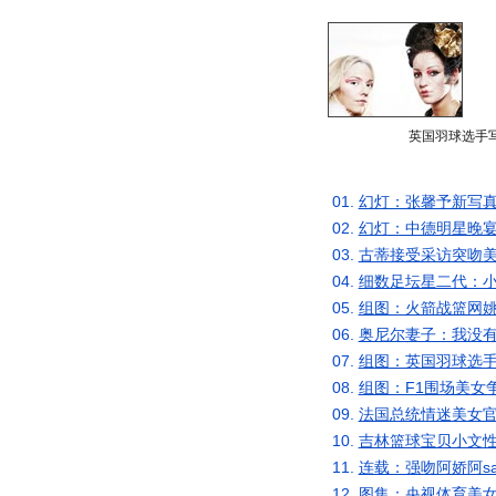
英国羽球选手
01.
幻灯：张馨予新写真
02.
幻灯：中德明星晚宴
03.
古蒂接受采访突吻美
04.
细数足坛星二代：小
05.
组图：火箭战篮网姚
06.
奥尼尔妻子：我没有
07.
组图：英国羽球选手
08.
组图：F1围场美女
09.
法国总统情迷美女官
10.
吉林篮球宝贝小文性
11.
连载：强吻阿娇阿s
12.
图集：央视体育美女