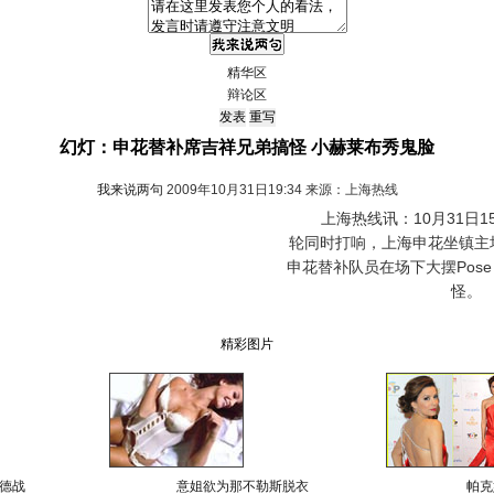
精华区
辩论区
幻灯：申花替补席吉祥兄弟搞怪 小赫莱布秀鬼脸
我来说两句
2009年10月31日19:34 来源：上海热线
上海热线讯：10月31日15
轮同时打响，上海申花坐镇主
申花替补队员在场下大摆Pos
怪。
精彩图片
德战
意姐欲为那不勒斯脱衣
帕克