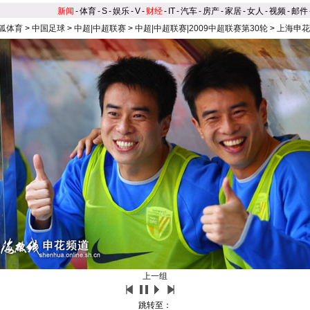
新闻
-
体育
-
S
-
娱乐
-
V
-
财经
-
IT
-
汽车
-
房产
-
家居
-
女人
-
视频
-
邮件
狐体育
>
中国足球
>
中超|中超联赛
>
中超|中超联赛|2009中超联赛第30轮
>
上海申花
上一组
跳转至：