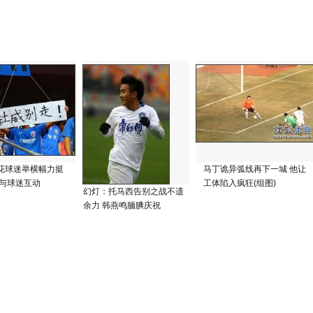
花球迷举横幅力挺
马丁诡异弧线再下一城 他让
骏与球迷互动
工体陷入疯狂(组图)
幻灯：托马西告别之战不遗
余力 韩燕鸣腼腆庆祝