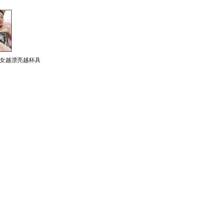
女越漂亮越杯具