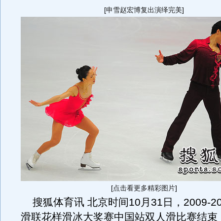
[
申雪赵宏博复出演绎完美
]
[
点击看更多精彩图片
]
搜狐体育讯 北京时间10月31日，2009-2
滑联花样滑冰大奖赛中国站双人滑比赛结束