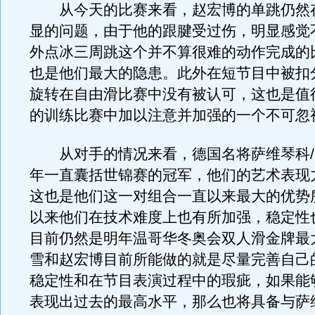
从今天的比赛来看，赵宏博的单跳仍然
显的问题，由于他的跟腱受过伤，明显感觉
外点冰三周跳这个并不算很难的动作完成的
也是他们最大的隐患。此外在短节目中被扣
旋转在自由滑比赛中没有被认可，这也是值
的训练比赛中加以注意并加强的一个不可忽
从对手的情况来看，德国名将萨维琴科/
年一直囊括世锦赛的冠军，他们的艺术表现
这也是他们这一对组合一直以来最大的优势
以来他们在技术难度上也有所加强，稳定性
目前仍然是明年温哥华冬奥会双人滑金牌最
雪和赵宏博目前所能做的就是尽量完善自己
稳定性和在节目表演过程中的瑕疵，如果能
表现出过去的最高水平，那么也将具备与萨