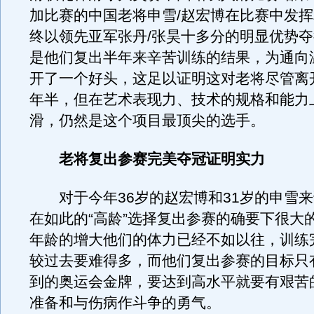
加比赛的中国老将申雪/赵宏博在比赛中发
终以领先亚军张丹/张昊十多分的明显优势
是他们复出半年来辛苦训练的结果，为通向
开了一个好头，这足以证明这对老将尽管离
年半，但在艺术表现力、技术的规格和能力
滑，仍然是这个项目最顶尖的选手。
老将复出参赛完美夺冠证明实力
对于今年36岁的赵宏博和31岁的申雪来
在如此的“高龄”选择复出参赛的确要下很大
年龄的增大他们的体力已经不如以往，训练
较过去要难得多，而他们复出参赛的目标只
到的奥运会金牌，要达到高水平就要有艰苦
准备和与伤病作斗争的勇气。