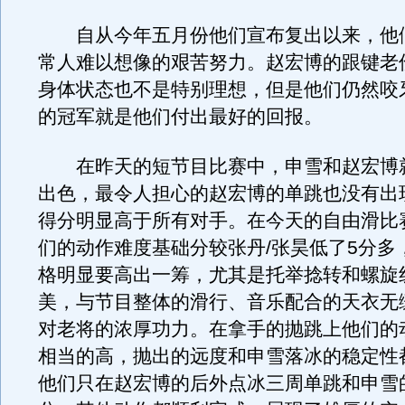
自从今年五月份他们宣布复出以来，他
常人难以想像的艰苦努力。赵宏博的跟键老
身体状态也不是特别理想，但是他们仍然咬
的冠军就是他们付出最好的回报。
在昨天的短节目比赛中，申雪和赵宏博
出色，最令人担心的赵宏博的单跳也没有出
得分明显高于所有对手。在今天的自由滑比
们的动作难度基础分较张丹/张昊低了5分多
格明显要高出一筹，尤其是托举捻转和螺旋
美，与节目整体的滑行、音乐配合的天衣无
对老将的浓厚功力。在拿手的抛跳上他们的
相当的高，抛出的远度和申雪落冰的稳定性
他们只在赵宏博的后外点冰三周单跳和申雪