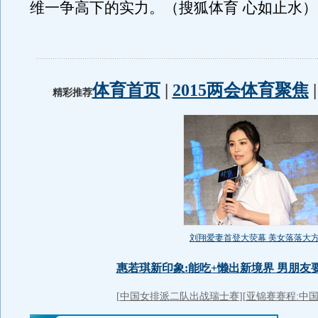
维一争高下的实力。（搜狐体育 心如止水）