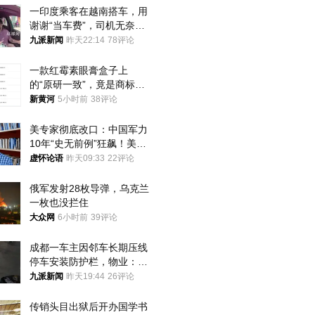
一印度乘客在越南搭车，用
谢谢“当车费”，司机无奈发
笑；印度网友：不代表印度
九派新闻
昨天22:14
78评论
人
一款红霉素眼膏盒子上
的“原研一致”，竟是商标！
律师：极易误导消费者；网
新黄河
5小时前
38评论
友：药企不应打擦边球
美专家彻底改口：中国军力
10年“史无前例”狂飙！美军
真慌了
虚怀论语
昨天09:33
22评论
俄军发射28枚导弹，乌克兰
一枚也没拦住
大众网
6小时前
39评论
成都一车主因邻车长期压线
停车安装防护栏，物业：不
建议装护栏，也会影响自身
九派新闻
昨天19:44
26评论
停车
传销头目出狱后开办国学书