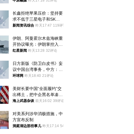
中原融媒
昨天17:18
31评论
长鑫拒绝苹果压价：坚持要
求不低于三星电子和SK海
力士
新闻资讯综合
昨天17:47
119评论
伊朗、阿曼霍尔木兹海峡重
开协议曝光：伊朗掌控入湾
航道，与阿曼平分“服务费”
红星新闻
昨天13:28
32评论
日方新版《防卫白皮书》妄
议中国台湾事务，中方：强
烈不满、坚决反对，已向日
环球网
昨天18:40
21评论
方严正交涉
美财长要中国“全面履约”交
出稀土，把中企黑名单凑到
187家，中方做最坏打算
海上武器杂谈
前天16:02
39评论
对美系列涉华消极措施，中
方宣布反制
洞庭湖边那些事儿
昨天17:14
54评论