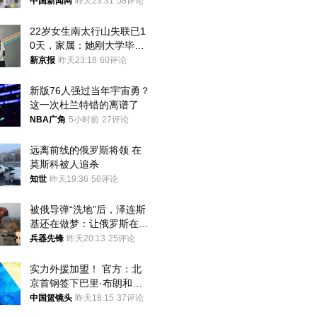
中国新闻网
昨天23:31
58评论
22岁女生南太行山失联已1
0天，家属：她刚大学毕业
想到山里旅行
新京报
昨天23:18
60评论
新版76人强过当年宇宙勇？
这一次杜兰特错的离谱了
NBA广角
5小时前
27评论
远离前线的俄罗斯将领 在
莫斯科被人追杀
知世
昨天19:36
56评论
被俄导弹“洗地”后，泽连斯
基还在做梦：让俄罗斯在冬
季前求和？
兵器先锋
昨天20:13
25评论
实力外援加盟！ 官方：北
京首钢签下巴里·布朗和桑
普森
中国篮镜头
昨天18:15
37评论