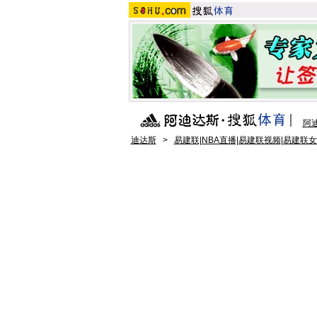
阿
迪达斯
>
易建联|NBA直播|易建联视频|易建联女