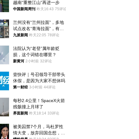
越南“重整江山”再进一步
中国新闻周刊
昨天16:43
75评论
兰州没有“兰州拉面”，多地
试点改名“青海拉面”，有商
家改名已两年
九派新闻
昨天22:05
78评论
法院认为“老登”属年龄贬
损，这个词错在哪里？
新黄河
2小时前
32评论
壹快评｜号召领导干部带头
休假，是因为大家不想休吗
第一财经
3小时前
44评论
每秒2.4公里！SpaceX火箭
残骸撞上月球了
界面新闻
昨天18:14
33评论
被美囚禁7个月，马杜罗性
情大变，放弃回国念想，最