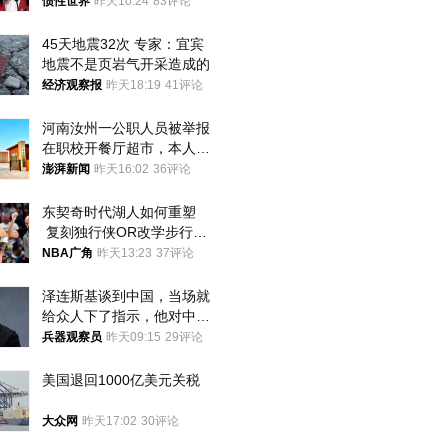
后嘱托已公开
惯性世界
昨天10:24
83评论
45天地震32次 专家：宜宾
地震不是页岩气开采造成的
经济观察报
昨天18:19
41评论
河南汝州一公职人员被举报
在职校开餐厅超市，本人回
应称“是给别人帮忙”
澎湃新闻
昨天16:02
36评论
东契奇时代湖人如何重塑
 复刻独行侠OR改学步行
者？
NBA广角
昨天13:23
37评论
泽连斯基谈到中国，当场就
给众人下了指示，他对中国
和中乌关系，显然又有了新
兵器观察员
昨天09:15
29评论
的想法
美国退回1000亿美元关税
大众网
昨天17:02
30评论