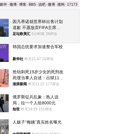
邮件
-
微博
-
博客
-
BBS
-
说吧
-
微博
-
搜狗
-
17173
因凡蒂诺就世界杯出售计划
道歉 不愿放弃FIFA主席职
位
足坛欧美汇
5小时前
26评论
韩国总统要求加速整合军校
新华社
昨天21:47
22评论
抢劫刺死19岁少女的死刑改
死缓当事人自述：出狱11年
间始终刻意躲避被害人家属
澎湃新闻
昨天21:22
177评论
俄罗斯征兵乱象：熟人设
局，拉一个人给8000元
知世
昨天19:29
151评论
人贩子“梅姨”真实姓名曝光