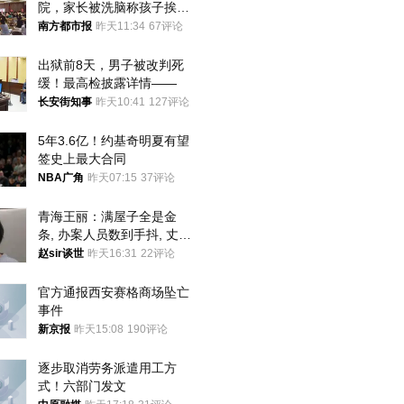
院，家长被洗脑称孩子挨打
才有效果
南方都市报
昨天11:34
67评论
出狱前8天，男子被改判死
缓！最高检披露详情——
长安街知事
昨天10:41
127评论
5年3.6亿！约基奇明夏有望
签史上最大合同
NBA广角
昨天07:15
37评论
青海王丽：满屋子全是金
条, 办案人员数到手抖, 丈夫
受不了提前离场
赵sir谈世
昨天16:31
22评论
官方通报西安赛格商场坠亡
事件
新京报
昨天15:08
190评论
逐步取消劳务派遣用工方
式！六部门发文