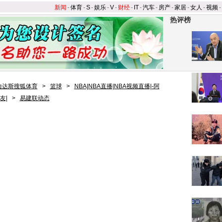
新闻
-
体育
-
S
-
娱乐
-
V
-
财经
-
IT
-
汽车
-
房产
-
家居
-
女人
-
视频
-
热评榜
迪达斯搜狐体育
>
篮球
>
NBA|NBA直播|NBA视频直播|-阿
友|
>
易建联动态