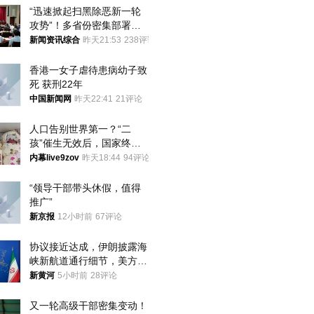
“迅速掀起扫黑除恶新一轮
攻势”！多省份密集部署，
公布举报方式
新闻资讯综合
昨天21:53
238评论
香港一女子虐待患病幼子致
死 获刑22年
中国新闻网
昨天22:41
21评论
人口告别世界第一？“二
孩”催生无效后，国家终于
向住房出手了！
内幕live9zov
昨天18:44
94评论
“领导干部带头休假，值得
推广”
新京报
12小时前
67评论
协议接近达成，伊朗披露海
峡新航道通行细节，美方再
提“倒计时”
新黄河
5小时前
28评论
又一轮高级干部密集变动！