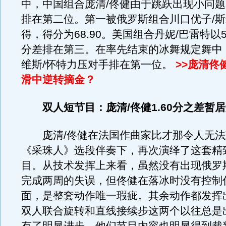
中，中国组合庞清/佟健由于跳跃出现小问题，
排在第二位。第一被俄罗斯组合川口优子/
得，得分为68.90。美国组合丹妮/巴雷特以5
分差排在第三。在率先结束的冰舞规定舞中
维斯/怀特力压对手排在第一位。
>>庞清佟
滑中逆转摘金？
双人短节目：庞清/佟健1.60分之差暂
庞清/佟健在法国作曲家比才那令人无法
《采珠人》选段伴奏下，再次演绎了这套精
目。从技术发挥上来看，虽然没有出现俄罗
完成两周的失误，但佟健在落冰时没有控制
面，是整套动作唯一瑕疵。其余动作都发挥
双人联合旋转和直线接续步这两个以往总是