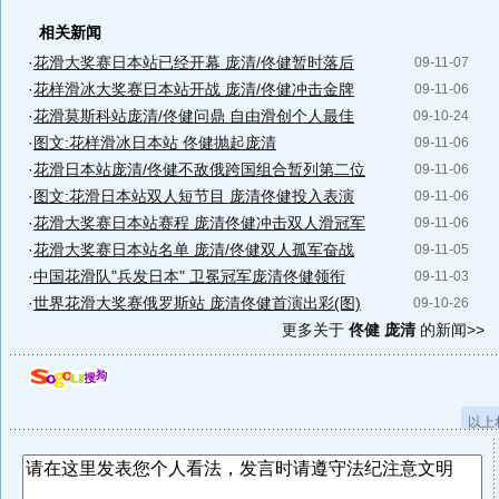
相关新闻
·
花滑大奖赛日本站已经开幕 庞清/佟健暂时落后
09-11-07
·
花样滑冰大奖赛日本站开战 庞清/佟健冲击金牌
09-11-06
·
花滑莫斯科站庞清/佟健问鼎 自由滑创个人最佳
09-10-24
·
图文:花样滑冰日本站 佟健抛起庞清
09-11-06
·
花滑日本站庞清/佟健不敌俄跨国组合暂列第二位
09-11-06
·
图文:花滑日本站双人短节目 庞清佟健投入表演
09-11-06
·
花滑大奖赛日本站赛程 庞清佟健冲击双人滑冠军
09-11-06
·
花滑大奖赛日本站名单 庞清/佟健双人孤军奋战
09-11-05
·
中国花滑队"兵发日本" 卫冕冠军庞清佟健领衔
09-11-03
·
世界花滑大奖赛俄罗斯站 庞清佟健首演出彩(图)
09-10-26
更多关于
佟健 庞清
的新闻>>
以上