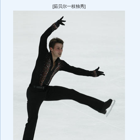
[
茹贝尔一枝独秀
]