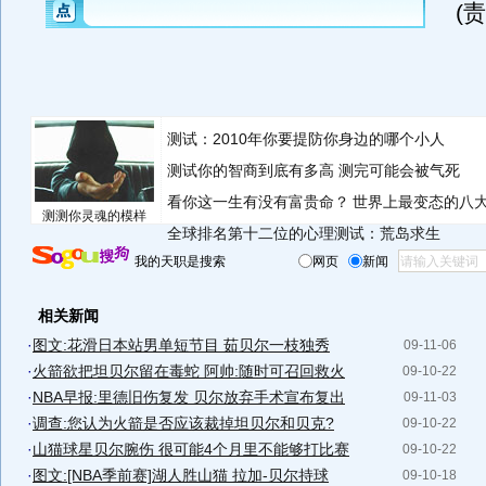
(
测试：2010年你要提防你身边的哪个小人
测试你的智商到底有多高 测完可能会被气死
看你这一生有没有富贵命？
世界上最变态的八
测测你灵魂的模样
全球排名第十二位的心理测试：荒岛求生
我的天职是搜索
网页
新闻
相关新闻
·
图文:花滑日本站男单短节目 茹贝尔一枝独秀
09-11-06
·
火箭欲把坦贝尔留在毒蛇 阿帅:随时可召回救火
09-10-22
·
NBA早报:里德旧伤复发 贝尔放弃手术宣布复出
09-11-03
·
调查:您认为火箭是否应该裁掉坦贝尔和贝克?
09-10-22
·
山猫球星贝尔腕伤 很可能4个月里不能够打比赛
09-10-22
·
图文:[NBA季前赛]湖人胜山猫 拉加-贝尔持球
09-10-18