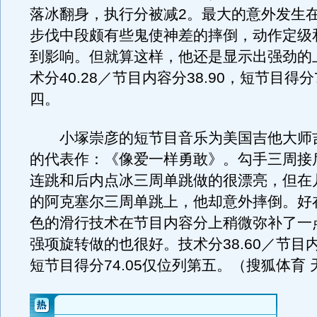
落冰翻身，执行分被减2。最大的意外发生
步伐中段颇有些鬼使神差的摔倒，动作定级
到影响。但就算这样，他还是显示出强劲的
术分40.28／节目内容分38.90，短节目得分7
四。
小塚崇彦的短节目音乐为美国吉他大师吉
的代表作：《像爱一样勇敢》。勾手三周接
连跳和后内点冰三周单跳做的很漂亮，但在
的阿克塞尔三周单跳上，他却意外摔倒。好
色的滑行技术在节目内容分上稍微弥补了一
强项旋转做的也很好。技术分38.60／节目内容
短节目得分74.05仅位列第五。（搜狐体育 