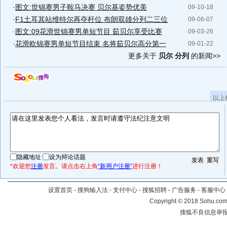
·
图文:世锦赛男子鞍马决赛 贝尔基姿势优美
09-10-18
·
F1土耳其站维特尔再夺杆位 布朗双雄分列二三位
09-06-07
·
图文:09花滑世锦赛男单短节目 茹贝尔享受比赛
09-03-26
·
花滑欧锦赛男单短节目结束 名将茹贝尔高分第一
09-01-22
更多关于
贝尔 分列
的新闻>>
以上
隐藏地址
设为辩论话题
*欢迎您
注册
发言。请点击右上角
“新用户注册”
进行注册！
设置首页
-
搜狗输入法
-
支付中心
-
搜狐招聘
-
广告服务
-
客服中心
Copyright
©
2018 Sohu.com 
搜狐不良信息举