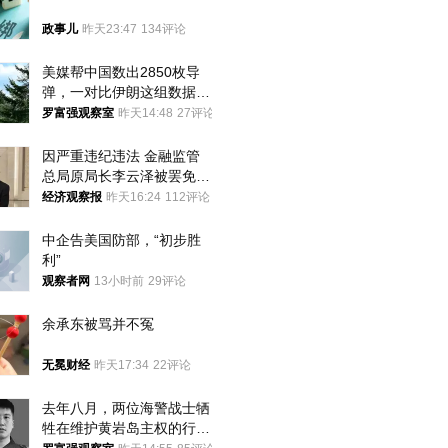
政事儿
昨天23:47
134评论
美媒帮中国数出2850枚导
弹，一对比伊朗这组数据，
发现出大事了
罗富强观察室
昨天14:48
27评论
因严重违纪违法 金融监管
总局原局长李云泽被罢免全
国人大代表
经济观察报
昨天16:24
112评论
中企告美国防部，“初步胜
利”
观察者网
13小时前
29评论
余承东被骂并不冤
无冕财经
昨天17:34
22评论
去年八月，两位海警战士牺
牲在维护黄岩岛主权的行动