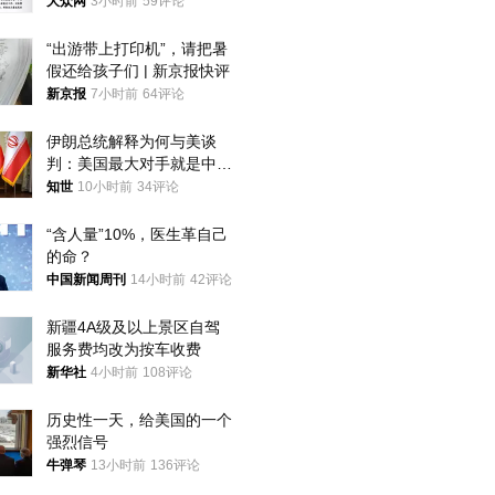
获
大众网
3小时前
59评论
“出游带上打印机”，请把暑
假还给孩子们 | 新京报快评
新京报
7小时前
64评论
伊朗总统解释为何与美谈
判：美国最大对手就是中
国，但他们也在对话
知世
10小时前
34评论
“含人量”10%，医生革自己
的命？
中国新闻周刊
14小时前
42评论
新疆4A级及以上景区自驾
服务费均改为按车收费
新华社
4小时前
108评论
历史性一天，给美国的一个
强烈信号
牛弹琴
13小时前
136评论