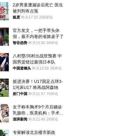
2岁男童遭漏诊后死亡 医生
被判刑有点冤
狐度
昨天17:20
206评论
官方发文，一把手带头休
假，最不内卷的省掀桌子了
智谷趋势
昨天15:32
34评论
八村塁/河村出战世预赛 中
国男篮错过最强日本队
中国篮镜头
昨天13:58
36评论
挺进决赛！U17国足点球3-
1河床U17 将再战阿森纳
射门中国
昨天21:57
70评论
女子称丰胸术9个月后确诊
乳腺癌，医美机构：手术不
可能引发癌症，建议走司法
澎湃新闻
昨天21:46
28评论
途径
专家解读北京楼市新政