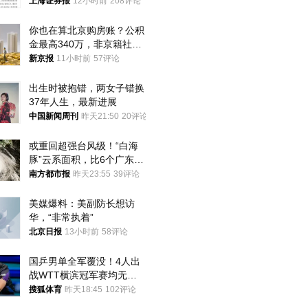
上海证券报
12小时前
208评论
你也在算北京购房账？公积
金最高340万，非京籍社保
1年
新京报
11小时前
57评论
出生时被抱错，两女子错换
37年人生，最新进展
中国新闻周刊
昨天21:50
20评论
或重回超强台风级！“白海
豚”云系面积，比6个广东还
大！深圳官方：注意这件事
南方都市报
昨天23:55
39评论
美媒爆料：美副防长想访
华，“非常执着”
北京日报
13小时前
58评论
国乒男单全军覆没！4人出
战WTT横滨冠军赛均无缘
八强
搜狐体育
昨天18:45
102评论