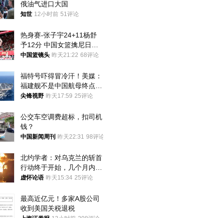
俄油气进口大国
知世
12小时前
51评论
热身赛-张子宇24+11杨舒
予12分 中国女篮擒尼日利
亚
中国篮镜头
昨天21:22
68评论
福特号吓得冒冷汗！美媒：
福建舰不是中国航母终点，
而是新起点！
尖锋视野
昨天17:59
25评论
公交车空调费超标，扣司机
钱？
中国新闻周刊
昨天22:31
98评论
北约学者：对乌克兰的斩首
行动终于开始，几个月内乌
将投降
虚怀论语
昨天15:34
25评论
最高近亿元！多家A股公司
收到美国关税退税