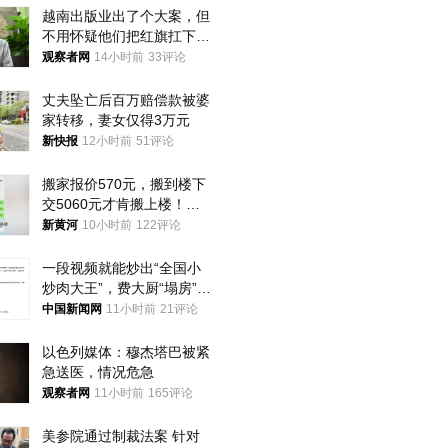
越南出版业出了个大案，但
不用怀疑他们把红旗扛下去
的决心
观察者网
14小时前
33评论
丈夫坠亡后百万赔偿款被婆
家转移，妻女仅得3万元
新快报
12小时前
51评论
搬家报价570元，搬到楼下
交5060元才肯搬上楼！女
子傻眼了……
新黄河
10小时前
122评论
一段视频就能炒出“全国小
炒肉大王”，费大厨“塌房”了
吗？
中国新闻网
11小时前
21评论
以色列媒体：穆杰塔巴被紧
急送医，情况危急
观察者网
11小时前
165评论
美参院通过制裁法案 针对