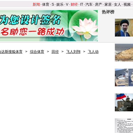
新闻
-
体育
-
S
-
娱乐
-
V
-
财经
-
IT
-
汽车
-
房产
-
家居
-
女人
-
视频
-
热评榜
迪达斯搜狐体育
>
综合体育
>
田径
>
飞人刘翔
>
飞人动