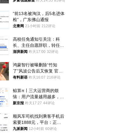
中
罗富强观察室
昨天14:55
85评论
“前13名被淘汰，后5名进体
检”，广东佛山通报
北青网
21小时前
212评论
高校任免通知引关注：科
长、主任自愿辞职，转任思
政辅导员
澎湃新闻
昨天17:00
32评论
鸿蒙智行被曝删除“竹知
了”风波公告后又恢复 官媒
曾力挺：劝华为要大度的，
有料新语
昨天16:07
216评论
你们适不适合？
鲸算π丨三大运营商的烦
恼：用户流量越用越多，收
入却越来越少
新京报
昨天17:27
44评论
顺风车司机找到乘客手机后
索要1888元，平台：正和
司机沟通协商
九派新闻
12小时前
60评论