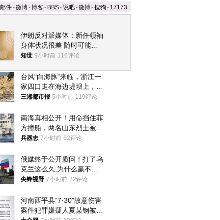
邮件
-
微博
-
博客
-
BBS
-
说吧
-
微博
-
搜狗
-
17173
伊朗反对派媒体：新任领袖
身体状况很差 随时可能离
世
知世
9小时前
116评论
台风“白海豚”来临，浙江一
家四口走在海边堤坝上，其
中9岁男孩被巨浪卷入海
三湘都市报
5小时前
119评论
中，搜救仍在进行
南海真相公开！用命挡住菲
方撞船，两名山东烈士被授
武警最高荣誉
兵器志
7小时前
62评论
俄媒终于公开质问！打了乌
克兰这么久,为什么赢不了?
答案令人沉默
尖锋视野
7小时前
22评论
河南西平县“7·30”故意伤害
案件犯罪嫌疑人夏某钢被抓