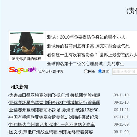
(
测试：2010年你要提防你身边的哪个小人
测试你的智商到底有多高 测完可能会被气死
看你这一生有没有富贵命？
世界上最变态的八
测测你灵魂的模样
全球排名第十二位的心理测试：荒岛求生
我的天职是搜索
网页
新闻
相关新闻
·
为参加田径亚锦赛刘翔飞抵广州 接机团笑脸相迎
09-11-10
·
亚锦赛场星光熠熠 刘翔抵达广州城惊讶行踪暴露
09-11-10
·
亚锦赛开幕刘翔赛前不踩场 孙海平:或跑13秒30
09-11-11
·
中国有望蝉联亚锦赛金牌榜第1 刘翔能否破纪录
09-11-11
·
刘翔抵达广州遭记者"伏击" 一言不发钻入专车
09-11-09
·
图文:刘翔抵广州战亚锦赛 刘翔始终带着笑容
09-11-09