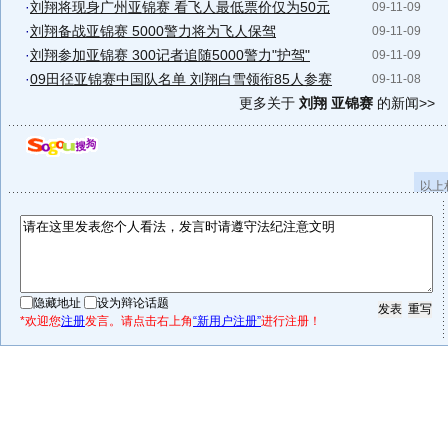
·
刘翔将现身广州亚锦赛 看飞人最低票价仅为50元
09-11-09
·
刘翔备战亚锦赛 5000警力将为飞人保驾
09-11-09
·
刘翔参加亚锦赛 300记者追随5000警力"护驾"
09-11-09
·
09田径亚锦赛中国队名单 刘翔白雪领衔85人参赛
09-11-08
更多关于
刘翔 亚锦赛
的新闻>>
以上
隐藏地址
设为辩论话题
*欢迎您
注册
发言。请点击右上角
“新用户注册”
进行注册！