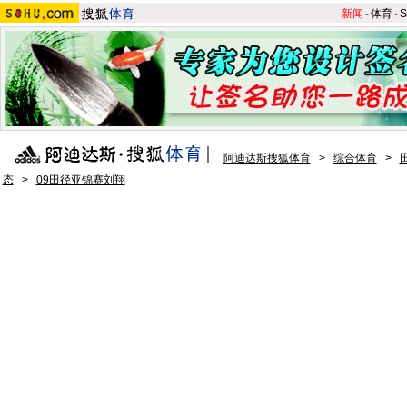
新闻
-
体育
-
S
阿迪达斯搜狐体育
>
综合体育
>
态
>
09田径亚锦赛刘翔