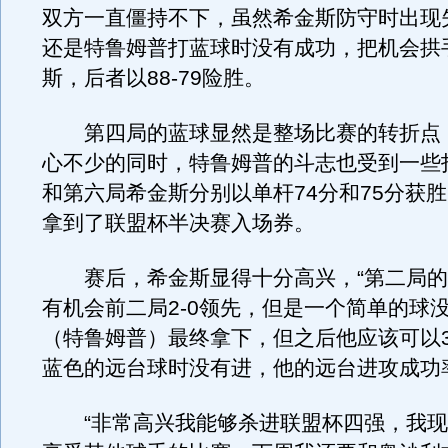
双方一直僵持不下，虽然希金斯防守时出现
还是特鲁姆普打蓝球时没有成功，把机会拱
斯，后者以88-79险胜。
第四局的蓝球显然是整场比赛的转折点
心不少的同时，特鲁姆普的斗志也受到一些
和第六局希金斯分别以单杆74分和75分获胜
拿到了联盟杯半决赛入场券。
赛后，希金斯显得十分高兴，“第二局的
有机会前二局2-0领先，但是一个简单的球
（特鲁姆普）最终拿下，但之后他应该可以3
蓝色的远台球时没有进，他的远台进攻成功
“非常高兴我能够杀进联盟杯四强，我现