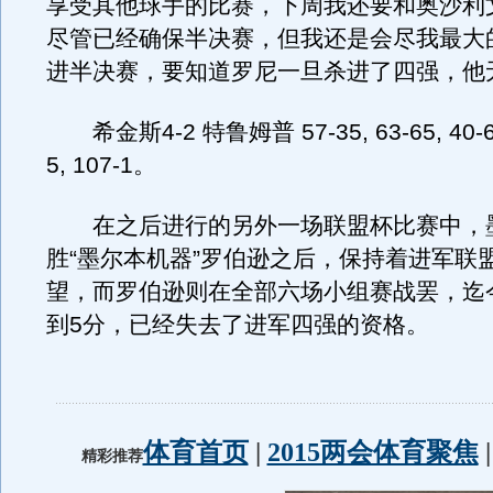
享受其他球手的比赛，下周我还要和奥沙利
尽管已经确保半决赛，但我还是会尽我最大
进半决赛，要知道罗尼一旦杀进了四强，他
希金斯4-2 特鲁姆普 57-35, 63-65, 40-65,
5, 107-1。
在之后进行的另外一场联盟杯比赛中，墨
胜“墨尔本机器”罗伯逊之后，保持着进军联
望，而罗伯逊则在全部六场小组赛战罢，迄
到5分，已经失去了进军四强的资格。