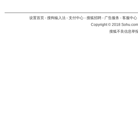
设置首页
-
搜狗输入法
-
支付中心
-
搜狐招聘
-
广告服务
-
客服中心
Copyright
©
2018 Sohu.com 
搜狐不良信息举