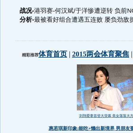
战况-
港羽赛-何汉斌/于洋惨遭逆转 负前N
分析-
最被看好组合遭遇五连败 屡负劲敌