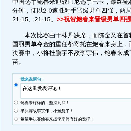
中国选手鲍春来迎战印尼选手巴卡，最终鲍春
分钟，便以2-0速胜对手晋级男单四强，两
21-15、21-15。
>>祝贺鲍春来晋级男单四
本次比赛由于林丹缺席，而陈金又在首
国羽男单夺金的重任都寄托在鲍春来身上，而
决赛中，小将杜鹏宇不敌李宗伟，鲍春来成
苗。
我来说两句
：
鲍春来好样的，坚持到底！
半决赛战李宗伟，小鲍悬了！
希望半决赛鲍春来战李宗伟有好的发挥！