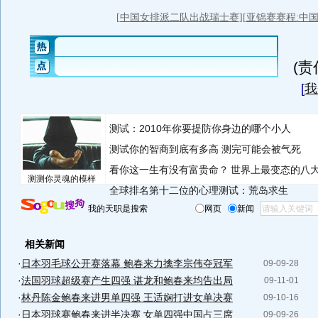
(
[
我
测试：2010年你要提防你身边的哪个小人
测试你的智商到底有多高 测完可能会被气死
看你这一生有没有富贵命？
世界上最变态的八
测测你灵魂的模样
全球排名第十二位的心理测试：荒岛求生
我的天职是搜索
网页
新闻
相关新闻
·
日本羽毛球公开赛落幕 鲍春来力擒李宗伟夺冠军
09-09-28
·
法国羽球超级赛产生四强 谌龙和鲍春来均告出局
09-11-01
·
林丹陈金鲍春来进男单四强 王适娴打进女单决赛
09-10-16
·
日本羽球赛鲍春来进半决赛 女单四强中国占三席
09-09-26