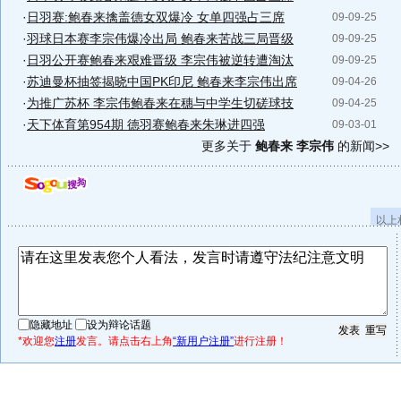
·
日羽赛:鲍春来擒盖德女双爆冷 女单四强占三席
09-09-25
·
羽球日本赛李宗伟爆冷出局 鲍春来苦战三局晋级
09-09-25
·
日羽公开赛鲍春来艰难晋级 李宗伟被逆转遭淘汰
09-09-25
·
苏迪曼杯抽签揭晓中国PK印尼 鲍春来李宗伟出席
09-04-26
·
为推广苏杯 李宗伟鲍春来在穗与中学生切磋球技
09-04-25
·
天下体育第954期 德羽赛鲍春来朱琳进四强
09-03-01
更多关于
鲍春来 李宗伟
的新闻>>
以上
隐藏地址
设为辩论话题
*欢迎您
注册
发言。请点击右上角
“新用户注册”
进行注册！