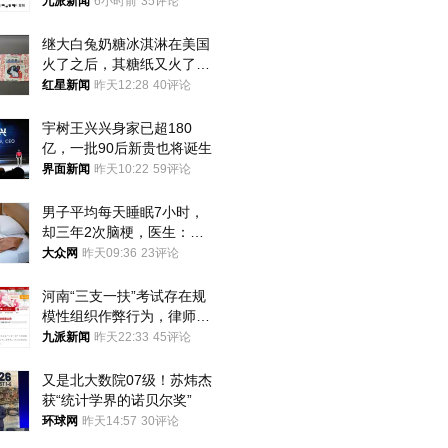
司机沟通协商
九派新闻
6小时前
35评论
继大白兔奶糖冰淇淋在美国
火了之后，其糖纸又火了！
海外博主盛赞：平面设计经
红星新闻
昨天12:28
40评论
典之作
宇树王兴兴身家已超180
亿，一批90后新贵也将诞生
界面新闻
昨天10:22
59评论
男子平均每天睡眠7小时，
却三年2次脑梗，医生：这
样睡觉更伤身
大众网
昨天09:36
23评论
河南“三支一扶”考试存在规
模性组织作弊行为，律师：
涉嫌非法获取国家秘密罪等
九派新闻
昨天22:33
45评论
罪名
又是北大数院07级！苏炜杰
获“统计学界的诺贝尔奖”
环球网
昨天14:57
30评论