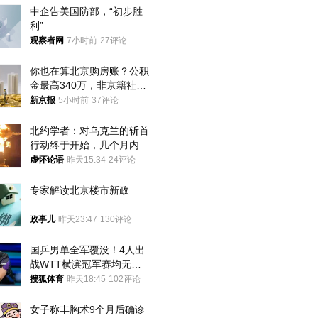
中企告美国防部，“初步胜
利”
观察者网
7小时前
27评论
你也在算北京购房账？公积
金最高340万，非京籍社保
1年
新京报
5小时前
37评论
北约学者：对乌克兰的斩首
行动终于开始，几个月内乌
将投降
虚怀论语
昨天15:34
24评论
专家解读北京楼市新政
政事儿
昨天23:47
130评论
国乒男单全军覆没！4人出
战WTT横滨冠军赛均无缘
八强
搜狐体育
昨天18:45
102评论
女子称丰胸术9个月后确诊