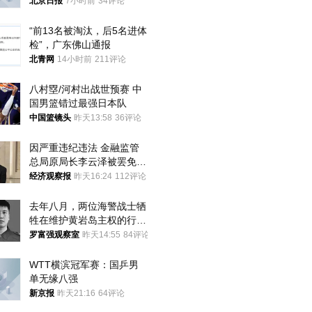
北京日报
7小时前
34评论
“前13名被淘汰，后5名进体
检”，广东佛山通报
北青网
14小时前
211评论
八村塁/河村出战世预赛 中
国男篮错过最强日本队
中国篮镜头
昨天13:58
36评论
因严重违纪违法 金融监管
总局原局长李云泽被罢免全
国人大代表
经济观察报
昨天16:24
112评论
去年八月，两位海警战士牺
牲在维护黄岩岛主权的行动
中
罗富强观察室
昨天14:55
84评论
WTT横滨冠军赛：国乒男
单无缘八强
新京报
昨天21:16
64评论