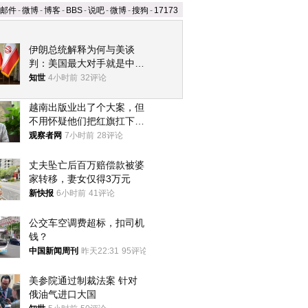
邮件
-
微博
-
博客
-
BBS
-
说吧
-
微博
-
搜狗
-
17173
伊朗总统解释为何与美谈
判：美国最大对手就是中
国，但他们也在对话
知世
4小时前
32评论
越南出版业出了个大案，但
不用怀疑他们把红旗扛下去
的决心
观察者网
7小时前
28评论
丈夫坠亡后百万赔偿款被婆
家转移，妻女仅得3万元
新快报
6小时前
41评论
公交车空调费超标，扣司机
钱？
中国新闻周刊
昨天22:31
95评论
美参院通过制裁法案 针对
俄油气进口大国