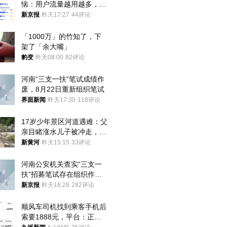
恼：用户流量越用越多，收
入却越来越少
新京报
昨天17:27
44评论
「1000万」的竹知了，下
架了「余大嘴」
豹变
昨天08:00
82评论
河南“三支一扶”笔试成绩作
废，8月22日重新组织笔试
界面新闻
昨天17:30
118评论
17岁少年景区河道遇难：父
亲目睹涨水儿子被冲走，当
地排除上游泄洪，家属盼厘
新黄河
昨天15:15
33评论
清责任
河南公安机关查实“三支一
扶”招募笔试存在组织作弊
犯罪行为
新京报
昨天16:28
292评论
顺风车司机找到乘客手机后
索要1888元，平台：正和