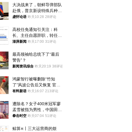
大决战来了，朝鲜导弹部队
赴俄，普京新设特殊兵种，
76岁老将扛旗
虚怀论语
昨天10:28
28评论
高校任免通知引关注：科
长、主任自愿辞职，转任思
政辅导员
澎湃新闻
昨天17:00
31评论
最高领袖给总统下了“最后
警告”？
新闻资讯综合
昨天20:19
38评论
鸿蒙智行被曝删除“竹知
了”风波公告后又恢复 官媒
曾力挺：劝华为要大度的，
有料新语
昨天16:07
213评论
你们适不适合？
遭除名？女子400米冠军廖
孟雪被指为男性，中国田协
默不作声
拳击时空
昨天07:04
51评论
鲸算π丨三大运营商的烦