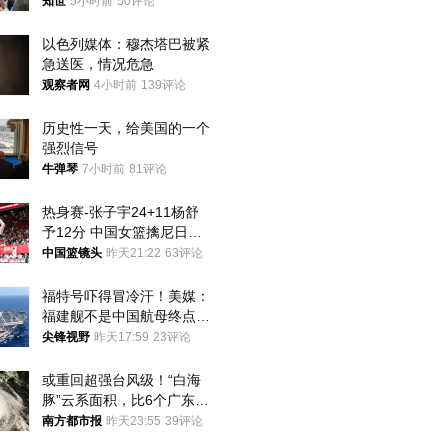
知世
5小时前
50评论
以色列媒体：穆杰塔巴被紧
急送医，情况危急
观察者网
4小时前
139评论
历史性一天，给美国的一个
强烈信号
牛弹琴
7小时前
81评论
热身赛-张子宇24+11杨舒
予12分 中国女篮擒尼日利
亚
中国篮镜头
昨天21:22
63评论
福特号吓得冒冷汗！美媒：
福建舰不是中国航母终点，
而是新起点！
尖锋视野
昨天17:59
23评论
或重回超强台风级！“白海
豚”云系面积，比6个广东还
大！深圳官方：注意这件事
南方都市报
昨天23:55
39评论