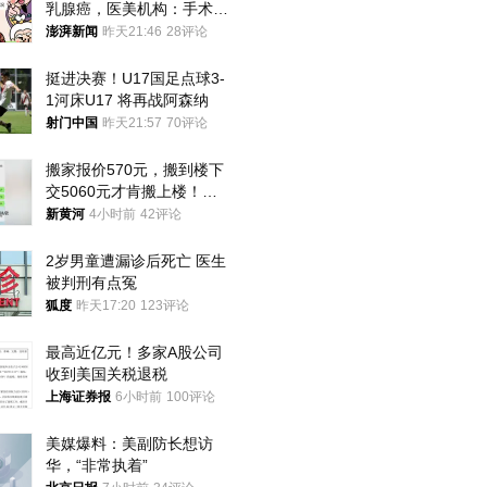
乳腺癌，医美机构：手术不
可能引发癌症，建议走司法
澎湃新闻
昨天21:46
28评论
途径
挺进决赛！U17国足点球3-
1河床U17 将再战阿森纳
射门中国
昨天21:57
70评论
搬家报价570元，搬到楼下
交5060元才肯搬上楼！女
子傻眼了……
新黄河
4小时前
42评论
2岁男童遭漏诊后死亡 医生
被判刑有点冤
狐度
昨天17:20
123评论
最高近亿元！多家A股公司
收到美国关税退税
上海证券报
6小时前
100评论
美媒爆料：美副防长想访
华，“非常执着”