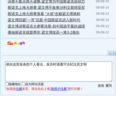
·
决赛不敌火箭不遗憾 梁文博为中国斯诺克添动力
09-09-15
·
斯诺克上海大师赛 梁文博不敌奥沙利文获得亚军
09-09-14
·
斯诺克上海大师赛落幕 "火箭"击败梁文博捧杯
09-09-14
·
梁文博回避"一哥"话题 中国斯诺克进入新时代
09-09-14
·
梁文博进斯诺克大师赛决赛 创中国选手最好成绩
09-09-12
·
屡做斯诺克戏耍墨菲 梁文博技高一筹3-2领先
09-09-12
以上
隐藏地址
设为辩论话题
*欢迎您
注册
发言。请点击右上角
“新用户注册”
进行注册！