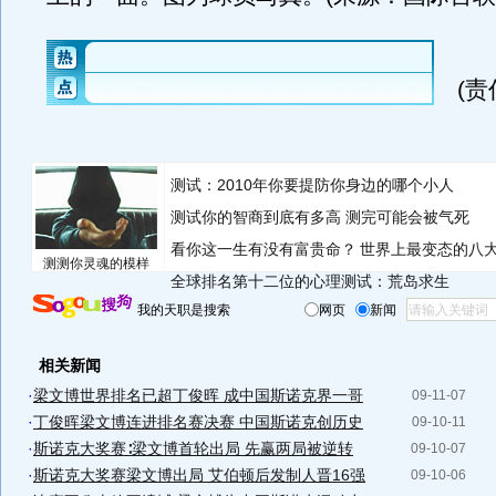
(
测试：2010年你要提防你身边的哪个小人
测试你的智商到底有多高 测完可能会被气死
看你这一生有没有富贵命？
世界上最变态的八
测测你灵魂的模样
全球排名第十二位的心理测试：荒岛求生
我的天职是搜索
网页
新闻
相关新闻
·
梁文博世界排名已超丁俊晖 成中国斯诺克界一哥
09-11-07
·
丁俊晖梁文博连进排名赛决赛 中国斯诺克创历史
09-10-11
·
斯诺克大奖赛∶梁文博首轮出局 先赢两局被逆转
09-10-07
·
斯诺克大奖赛梁文博出局 艾伯顿后发制人晋16强
09-10-06