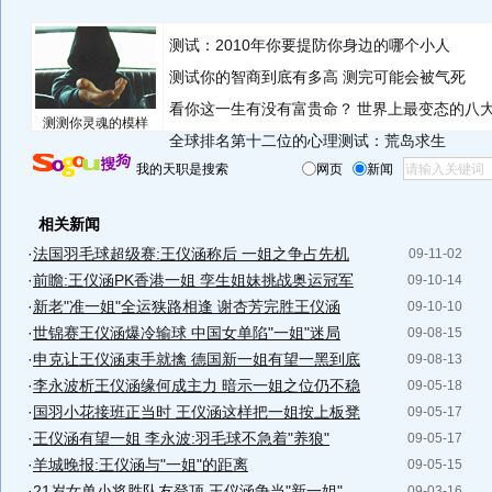
测试：2010年你要提防你身边的哪个小人
测试你的智商到底有多高 测完可能会被气死
看你这一生有没有富贵命？
世界上最变态的八
测测你灵魂的模样
全球排名第十二位的心理测试：荒岛求生
我的天职是搜索
网页
新闻
相关新闻
·
法国羽毛球超级赛:王仪涵称后 一姐之争占先机
09-11-02
·
前瞻:王仪涵PK香港一姐 孪生姐妹挑战奥运冠军
09-10-14
·
新老"准一姐"全运狭路相逢 谢杏芳完胜王仪涵
09-10-10
·
世锦赛王仪涵爆冷输球 中国女单陷"一姐"迷局
09-08-15
·
申克让王仪涵束手就擒 德国新一姐有望一黑到底
09-08-13
·
李永波析王仪涵缘何成主力 暗示一姐之位仍不稳
09-05-18
·
国羽小花接班正当时 王仪涵这样把一姐按上板凳
09-05-17
·
王仪涵有望一姐 李永波:羽毛球不急着"养狼"
09-05-17
·
羊城晚报:王仪涵与"一姐"的距离
09-05-15
·
21岁女单小将胜队友登顶 王仪涵争当"新一姐"
09-03-16