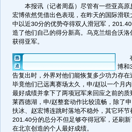
本报讯（记者周磊）尽管有一些亚高原反
宏博依然凭借出色表现，在昨天的国际滑联
中以近30分的优势夺得双人滑冠军，201.4
造了他们自己的得分新高。乌克兰组合沃洛
获得亚军。
在3
博和
告复出时，外界对他们能恢复多少功力存在
毕竟他们已远离赛场太久，申/赵以一个月
最好成绩并拿下了两项冠军来回应之前的质
莱西德湖，申/赵整套动作比较流畅，除了
扶冰、赵宏博连跳时落地不稳外，其它环节
201.40分的总分不但足够夺得冠军，还刷
在北京创造的个人最好成绩。