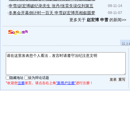
·
申雪/赵宏博破纪录庆生 张丹/张昊失误仅列第五
09-11-14
·
冬奥会开幕倒计时一百天 申雪赵宏博亮相叙圆梦
09-11-07
更多关于
赵宏博 申雪
的新闻>>
以上
隐藏地址
设为辩论话题
*欢迎您
注册
发言。请点击右上角
“新用户注册”
进行注册！