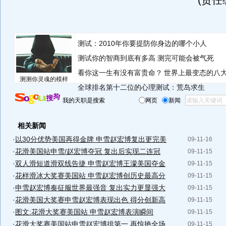
(责任
测试：2010年你要提防你身边的哪个小人
测试你的智商到底有多高 测完可能会被气死
看你这一生有没有富贵命？
世界上最变态的八
测测你灵魂的模样
全球排名第十二位的心理测试：荒岛求生
我的天职是搜索
网页
新闻
相关新闻
·
以30分优势美国再得金牌 申雪赵宏博复出更完美
09-11-16
·
花滑美国站申雪/赵宏博夺冠 复出后实现二连冠
09-11-15
·
双人滑短道滑双线告捷 申雪赵宏博王濛美国夺金
09-11-15
·
花样滑冰大奖赛美国站 申雪赵宏博创历史最高分
09-11-15
·
申雪赵宏博奏征服世界最强音 复出实力更显强大
09-11-15
·
花滑美国大奖赛申雪赵宏博表现出色 得分创新高
09-11-15
·
图文:花滑大奖赛美国站 申雪赵宏博表演瞬间
09-11-15
·
花滑大奖赛美国站申雪赵宏博排第一 再惊艳全场
09-11-15