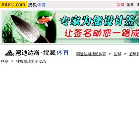
新闻
-
体育
-
S
阿迪达斯搜狐体育
>
篮球
>
篮球
联赛
>
搜狐篮球男子动态