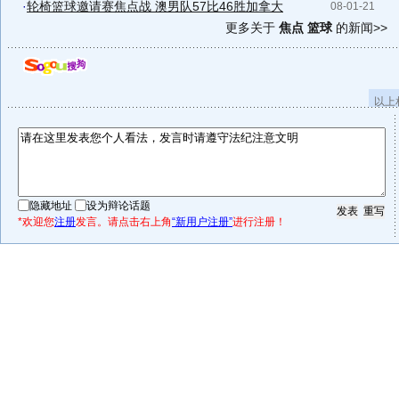
·
轮椅篮球邀请赛焦点战 澳男队57比46胜加拿大
08-01-21
更多关于
焦点 篮球
的新闻>>
以上
隐藏地址
设为辩论话题
*欢迎您
注册
发言。请点击右上角
“新用户注册”
进行注册！