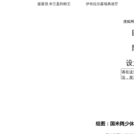
援最强 米兰盈利称王
伊布拉尔森瑞典迷茫
设
组图：国米阔少休