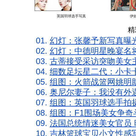
英国羽球选手写真
伊
精
01.
幻灯：张馨予新写真曝
02.
幻灯：中德明星晚宴名
03.
古蒂接受采访突吻美女主
04.
细数足坛星二代：小卡卡
05.
组图：火箭战篮网姚明
06.
奥尼尔妻子：我没有外遇
07.
组图：英国羽球选手拍
08.
组图：F1围场美女争奇
09.
法国总统情迷美女官员 
10.
吉林篮球宝贝小文性感