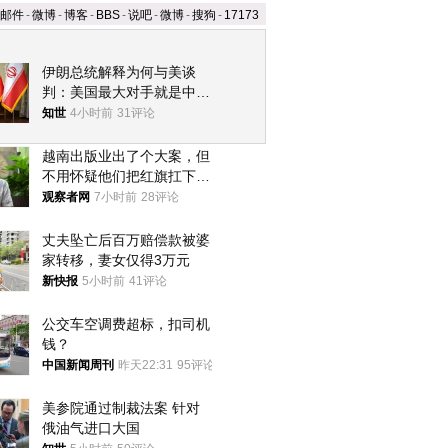
邮件
-
微博
-
博客
-
BBS
-
说吧
-
微博
-
搜狗
-
17173
伊朗总统解释为何与美谈
判：美国最大对手就是中
国，但他们也在对话
知世
4小时前
31评论
越南出版业出了个大案，但
不用怀疑他们把红旗扛下去
的决心
观察者网
7小时前
28评论
丈夫坠亡后百万赔偿款被婆
家转移，妻女仅得3万元
新快报
5小时前
41评论
公交车空调费超标，扣司机
钱？
中国新闻周刊
昨天22:31
95评论
美参院通过制裁法案 针对
俄油气进口大国