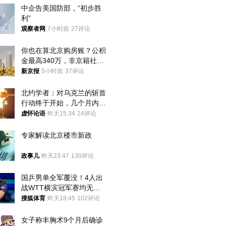
中企告美国防部，“初步胜
利”
观察者网
7小时前
27评论
你也在算北京购房账？公积
金最高340万，非京籍社保
1年
新京报
5小时前
37评论
北约学者：对乌克兰的斩首
行动终于开始，几个月内乌
将投降
虚怀论语
昨天15:34
24评论
专家解读北京楼市新政
政事儿
昨天23:47
130评论
国乒男单全军覆没！4人出
战WTT横滨冠军赛均无缘
八强
搜狐体育
昨天18:45
102评论
女子称丰胸术9个月后确诊