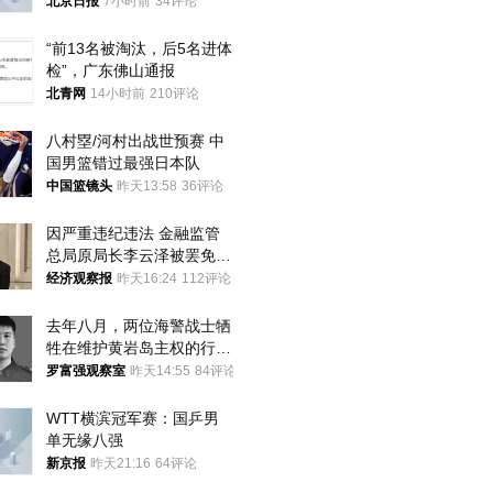
北京日报
7小时前
34评论
“前13名被淘汰，后5名进体
检”，广东佛山通报
北青网
14小时前
210评论
八村塁/河村出战世预赛 中
国男篮错过最强日本队
中国篮镜头
昨天13:58
36评论
因严重违纪违法 金融监管
总局原局长李云泽被罢免全
国人大代表
经济观察报
昨天16:24
112评论
去年八月，两位海警战士牺
牲在维护黄岩岛主权的行动
中
罗富强观察室
昨天14:55
84评论
WTT横滨冠军赛：国乒男
单无缘八强
新京报
昨天21:16
64评论