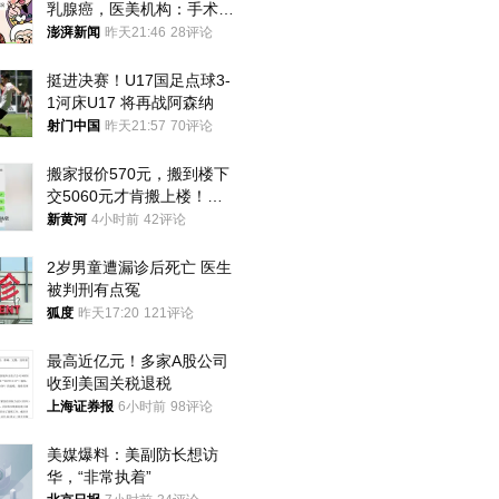
乳腺癌，医美机构：手术不
可能引发癌症，建议走司法
澎湃新闻
昨天21:46
28评论
途径
挺进决赛！U17国足点球3-
1河床U17 将再战阿森纳
射门中国
昨天21:57
70评论
搬家报价570元，搬到楼下
交5060元才肯搬上楼！女
子傻眼了……
新黄河
4小时前
42评论
2岁男童遭漏诊后死亡 医生
被判刑有点冤
狐度
昨天17:20
121评论
最高近亿元！多家A股公司
收到美国关税退税
上海证券报
6小时前
98评论
美媒爆料：美副防长想访
华，“非常执着”