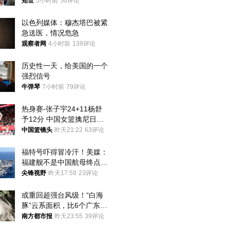
知世
5小时前
50评论
以色列媒体：穆杰塔巴被紧
急送医，情况危急
观察者网
4小时前
139评论
历史性一天，给美国的一个
强烈信号
牛弹琴
7小时前
79评论
热身赛-张子宇24+11杨舒
予12分 中国女篮擒尼日利
亚
中国篮镜头
昨天21:22
63评论
福特号吓得冒冷汗！美媒：
福建舰不是中国航母终点，
而是新起点！
尖锋视野
昨天17:59
23评论
或重回超强台风级！“白海
豚”云系面积，比6个广东还
大！深圳官方：注意这件事
南方都市报
昨天23:55
39评论