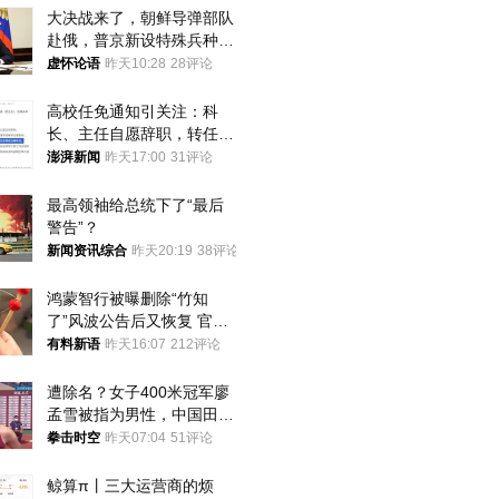
大决战来了，朝鲜导弹部队
赴俄，普京新设特殊兵种，
76岁老将扛旗
虚怀论语
昨天10:28
28评论
高校任免通知引关注：科
长、主任自愿辞职，转任思
政辅导员
澎湃新闻
昨天17:00
31评论
最高领袖给总统下了“最后
警告”？
新闻资讯综合
昨天20:19
38评论
鸿蒙智行被曝删除“竹知
了”风波公告后又恢复 官媒
曾力挺：劝华为要大度的，
有料新语
昨天16:07
212评论
你们适不适合？
遭除名？女子400米冠军廖
孟雪被指为男性，中国田协
默不作声
拳击时空
昨天07:04
51评论
鲸算π丨三大运营商的烦