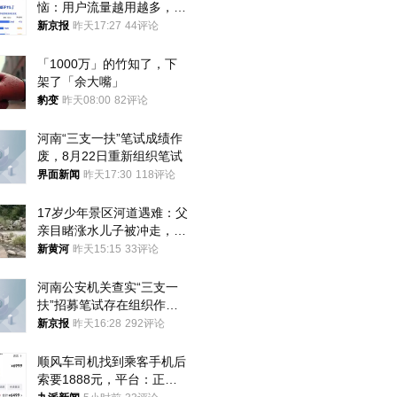
恼：用户流量越用越多，收
入却越来越少
新京报
昨天17:27
44评论
「1000万」的竹知了，下
架了「余大嘴」
豹变
昨天08:00
82评论
河南“三支一扶”笔试成绩作
废，8月22日重新组织笔试
界面新闻
昨天17:30
118评论
17岁少年景区河道遇难：父
亲目睹涨水儿子被冲走，当
地排除上游泄洪，家属盼厘
新黄河
昨天15:15
33评论
清责任
河南公安机关查实“三支一
扶”招募笔试存在组织作弊
犯罪行为
新京报
昨天16:28
292评论
顺风车司机找到乘客手机后
索要1888元，平台：正和