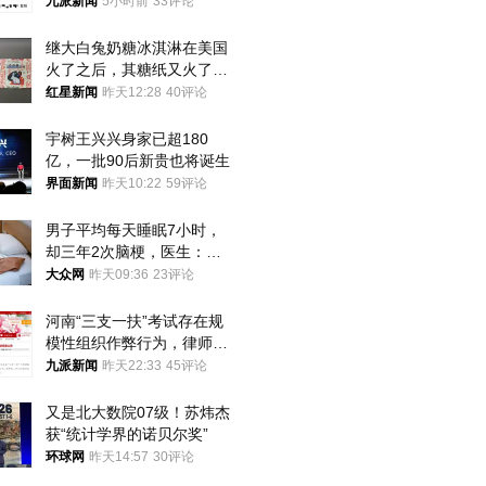
司机沟通协商
九派新闻
5小时前
33评论
继大白兔奶糖冰淇淋在美国
火了之后，其糖纸又火了！
海外博主盛赞：平面设计经
红星新闻
昨天12:28
40评论
典之作
宇树王兴兴身家已超180
亿，一批90后新贵也将诞生
界面新闻
昨天10:22
59评论
男子平均每天睡眠7小时，
却三年2次脑梗，医生：这
样睡觉更伤身
大众网
昨天09:36
23评论
河南“三支一扶”考试存在规
模性组织作弊行为，律师：
涉嫌非法获取国家秘密罪等
九派新闻
昨天22:33
45评论
罪名
又是北大数院07级！苏炜杰
获“统计学界的诺贝尔奖”
环球网
昨天14:57
30评论