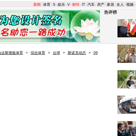
新闻
-
体育
-
S
-
娱乐
-
V
-
财经
-
IT
-
汽车
-
房产
-
家居
-
女人
-
视频
-
热评榜
迪达斯搜狐体育
>
综合体育
>
台球
>
斯诺克动态
>
09