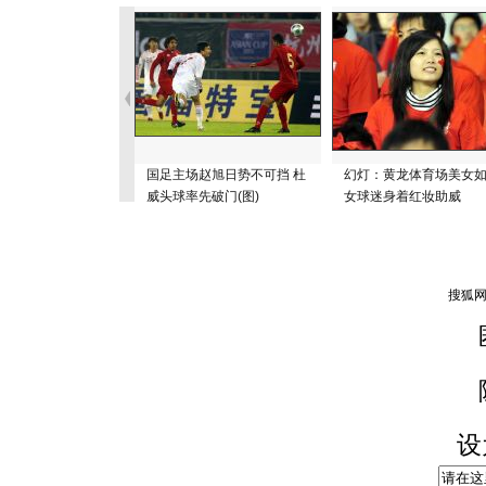
国足主场赵旭日势不可挡 杜
幻灯：黄龙体育场美女
威头球率先破门(图)
女球迷身着红妆助威
设