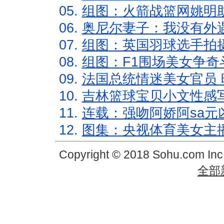
05.
组图：火箭战篮网姚明
06.
奥尼尔妻子：我没有外遇
07.
组图：英国羽球选手拍
08.
组图：F1围场美女争奇
09.
法国总统情迷美女官员 
10.
吉林篮球宝贝小文性感
11.
连载：强吻阿娇阿sa元
12.
图集：央视体育美女主
Copyright © 2018 Sohu.com In
全部