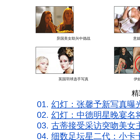
异国美女助兴中德战
意
英国羽球选手写真
伊
精
01.
幻灯：张馨予新写真曝
02.
幻灯：中德明星晚宴名
03.
古蒂接受采访突吻美女主
04.
细数足坛星二代：小卡卡