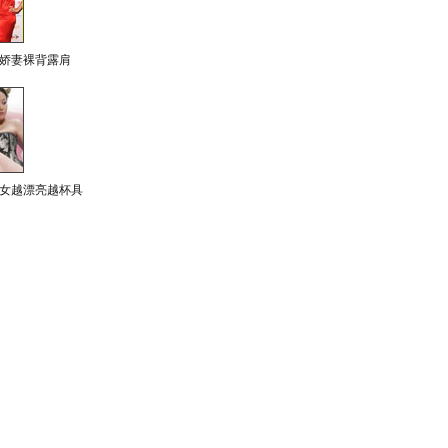
娇妻裸背露肩
女越漂亮越杯具