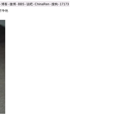
-
博客
-
微博
-
BBS
-
说吧
-
ChinaRen
-
搜狗
-
17173
芳争艳