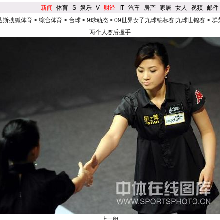
新闻
-
体育
-
S
-
娱乐
-
V
-
财经
-
IT
-
汽车
-
房产
-
家居
-
女人
-
视频
-
邮件
达斯搜狐体育
>
综合体育
>
台球
>
9球动态
>
09世界女子九球锦标赛|九球世锦赛
>
群
两个人赛后握手
上一组