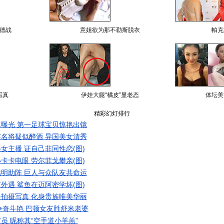
德战
意姐欲为那不勒斯脱衣
帕克
写真
伊娃大腿“橘皮”显老态
体坛美
精彩幻灯排行
曝光 第一足球宝贝惊艳出镜
名将疑似醉酒 异国美女清秀
女主播 证自己非同性恋(图)
卡卡电眼 劳尔菲戈攀亲(图)
明助阵 巨人与众队友共命运
外遇 鲨鱼在迈阿密学坏(图)
拍摄写真 化身贵族唯美华丽
争奇斗艳 巴顿女友胜舒米老婆
员 昵称其“空手道小羊羔”