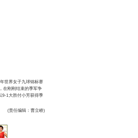
9年世界女子九球锦标赛
，在刚刚结束的季军争
9-1大胜付小芳获得季
(责任编辑：曹立峤)