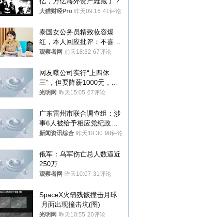
亿，万亿海外资产难藏了？
大猫财经Pro
昨天09:16
41评论
泰国女公务员精致妆容爆
红，本人回应批评：不喜欢
就别看
观察者网
前天18:32
67评论
网友曝公司实行“上四休
三”，但要降薪1000元，不
接受只能辞职
光明网
昨天15:05
67评论
广东雷州市联合调查组：涉
事6人被给予相应党纪政务
处分和组织处理
新闻资讯综合
昨天18:30
98评论
俄军：乌军伤亡总人数逼近
250万
观察者网
昨天10:07
31评论
SpaceX火箭残骸撞击月球
 月面出现撞击坑(图)
光明网
昨天10:55
20评论