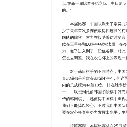
点.在新一届比赛开始之际，中日两
的。”
本届比赛，中国队派出了常昊九段
少了去年首次参赛便取得四连胜的柁
国队的阵容，古力在接受采访时笑言：
续在三星杯和LG杯中被淘汰后，在今
力，似乎进入到了一段低谷期。对此
怎么去调整。我在农心杯上的表现一
对于韩日棋手的不同特点，中国队
金志锡都是首次参加“农心杯”，但
内的总成绩为44胜18负，排在胜率
一……联想到此前韩国初段棋手韩尚
传的韩国棋手，越值得中国棋手重视
我们不能掉以轻心。不过我们中国队
要在农心杯赛中努力发挥出水平，争
按照赛程，本届比赛将在25日展