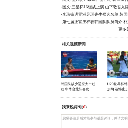
·
图文:三星杯16强战上演 山下敬吾九
·
李玮锋进亚洲足球先生候选名单 韩国
·
第七届正官庄杯赛韩国队队员简介:朴
更多
相关视频新闻
韩国队缺少适应大个过
U20世界杯韩
程 中华台北队会发..
加纳 遗憾止步
我来说两句
(
6
)