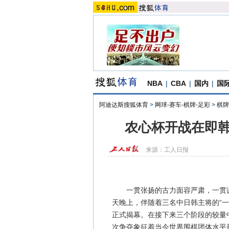
NBA
|
CBA
|
国内
|
国
阿迪达斯搜狐体育
>
网球-赛车-棋牌-足彩
>
棋牌
农心杯开战在即韩
来源：
工人日报
一贯张扬的古力面容严肃，一贯谦
天晚上，伴随着三名中日韩主将的“一
正式揭幕。在接下来三个阶段的较量
次争夺象征着当今世界围棋团体水平