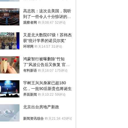
高志凯：这次去美国，我听
到了一些令人十分惊讶的消
息
观察者网
昨天08:47
52评论
又是北大数院07级！苏炜杰
获“统计学界的诺贝尔奖”
环球网
昨天14:57
31评论
鸿蒙智行被曝删除“竹知
了”风波公告后又恢复 官媒
曾力挺：劝华为要大度的，
有料新语
昨天16:07
175评论
你们适不适合？
宇树王兴兴身家已超180
亿，一批90后新贵也将诞生
界面新闻
昨天10:22
59评论
北京出台房地产新政
新闻资讯综合
昨天21:34
43评论