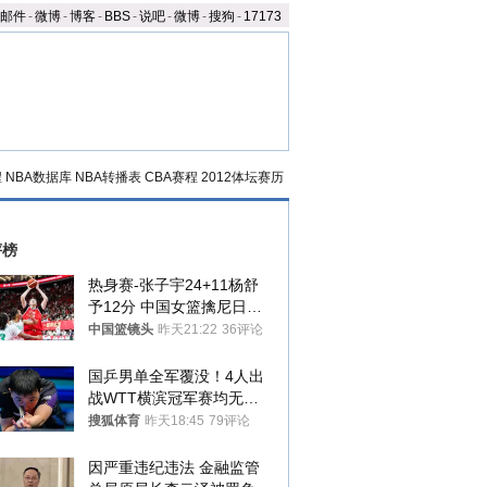
邮件
-
微博
-
博客
-
BBS
-
说吧
-
微博
-
搜狗
-
17173
程
NBA数据库
NBA转播表
CBA赛程
2012体坛赛历
评榜
热身赛-张子宇24+11杨舒
予12分 中国女篮擒尼日利
亚
中国篮镜头
昨天21:22
36评论
国乒男单全军覆没！4人出
战WTT横滨冠军赛均无缘
八强
搜狐体育
昨天18:45
79评论
因严重违纪违法 金融监管