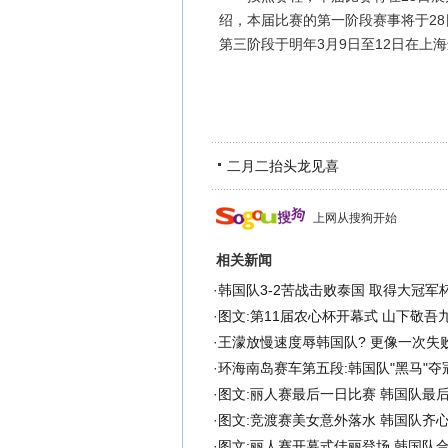
绍，本届比赛的第一阶段赛事将于28
第三阶段于明年3月9日至12日在上
二月二抬头龙见喜
上网从搜狗开始
相关新闻
·
韩国队3-2苦战击败泰国 取得大冠军
·
图文:第11届农心杯开幕式 山下敬吾
·
王濛放慢速度辱韩国队? 更像一次失败
·
环海南岛赛车第五段:韩国队"黑马"夺冠
·
图文:丽人赛最后一日比赛 韩国队最
·
图文:竞渡赛美女意外落水 韩国队齐
·
图文:丽人赛开幕式佳丽登场 韩国队