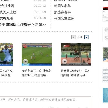
段专注比赛
韩国队名单
09-10-13
队无人上榜
预选赛赛事
09-10-09
志恩九段
韩国队主教练
08-11-10
关于
韩国队 山下敬吾
的新闻>>
1/3
国2-3不敌
金明宇梅开二度 世青赛
亚洲男排锦标赛 中国2-
1/4决赛
韩国3-0巴拉圭晋级..
3惨遭日本逆转无缘..