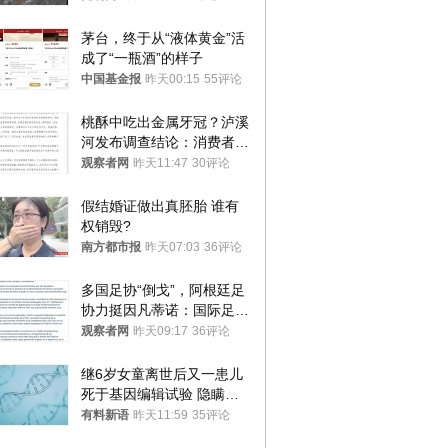
茅台，终于从“液体黄金”活
成了“一瓶酒”的样子
中国基金报
昨天00:15
55评论
桃酥中吃出金属牙冠？泸溪
河发布调查结论：消费者已
澄清，所发视频情况不属实
观察者网
昨天11:47
30评论
假结婚证做出真胚胎 谁有
权销毁?
南方都市报
昨天07:03
36评论
多国足协“倒戈”，阿根廷足
协力挺因凡蒂诺：国际足联
今后应继续在其领导下前行
观察者网
昨天09:17
36评论
继6岁女童离世后又一患儿
死于基因编辑试验 隐瞒一
年才对外披露
有料新语
昨天11:59
35评论