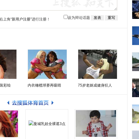
设为辩论话题
右上角
“新用户注册”
进行注册！
装彩绘
内衣橄榄球赛再吸睛
75岁老妪成健身狂人