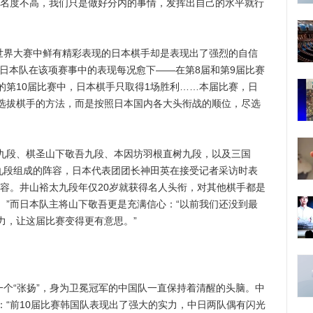
知名度不高，我们只是做好分内的事情，发挥出自己的水平就行
界大赛中鲜有精彩表现的日本棋手却是表现出了强烈的自信
，日本队在该项赛事中的表现每况愈下——在第8届和第9届比赛
的第10届比赛中，日本棋手只取得1场胜利……本届比赛，日
选拔棋手的方法，而是按照日本国内各大头衔战的顺位，尽选
段、棋圣山下敬吾九段、本因坊羽根直树九段，以及三国
生九段组成的阵容，日本代表团团长神田英在接受记者采访时表
阵容。井山裕太九段年仅20岁就获得名人头衔，对其他棋手都是
。”而日本队主将山下敬吾更是充满信心：“以前我们还没到最
力，让这届比赛变得更有意思。”
个“张扬”，身为卫冕冠军的中国队一直保持着清醒的头脑。中
：“前10届比赛韩国队表现出了强大的实力，中日两队偶有闪光