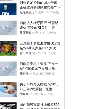
阿根廷足协致函因凡蒂诺：
正确道路是继续在您领导下
足坛欧美汇
昨天08:16
56评论
河南省人社厅回应“带薪错
峰休假通知”引关注：表述
不够准确，待修改后印发
界面新闻
昨天15:41
38评论
三连胜！赵松源传射U17国
足2-1勒沃库森U17 淘汰赛
将战河床
射门中国
前天21:50
53评论
河南公安机关查实“三支一
扶”招募笔试存在组织作弊
犯罪行为
新京报
昨天16:28
279评论
男子平均每天睡眠7小时，
却三年2次脑梗，医生：这
样睡觉更伤身
大众网
昨天09:36
25评论
国内顶级富豪补缴最多500