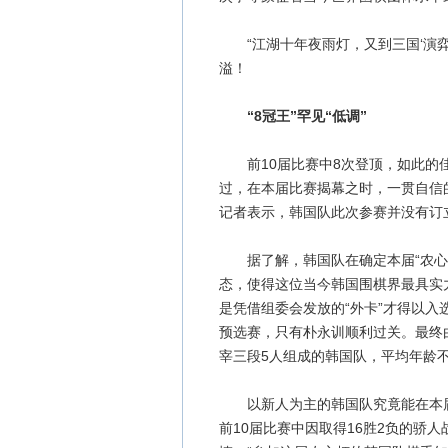
“江湖十年夜雨灯，又到三国‘演弈’
溢！
“8冠王”罕见“低调”
前10届比赛中8次登顶，如此的佳
过，在本届比赛揭幕之时，一贯自信
记者表示，韩国队此次参赛并没有订立
据了解，韩国队在确定本届“农心杯
态，使得这位当今韩国围棋界最具实
是凭借组委会发放的“外卡”才得以
预选赛，只有朴永训顺利过关。最终
宰三段5人组成的韩国队，平均年龄不
以新人为主的韩国队究竟能在本届
前10届比赛中因取得16胜2负的骄