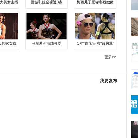
大美女主播
曼城乳娃全裸遮3点
梅西儿子肥嘟嘟粉嫩嫩
似邻家女孩
马刺萝莉清纯可爱
C罗"簪花"伊布"戴胸罩"
更多>>
我要发布