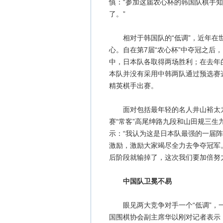
慎：“参加这届农心杯的韩国队棋手
了。”
相对于韩国队的“低调”，近年在世
心。自在第7届“农心杯”中夺冠之后
中，日本队各取得两场胜利；在去年
本队并没有采用中韩两队通过预选赛
精英棋手出赛。
面对包括最年轻的名人井山裕太九
赛“常客”高尾绅路九段和山田规三
示：“我认为这是日本队最强的一届
激励，激励大家竭尽全力去争夺冠军
后阶段就输掉了，这次我们要加倍努
中国队卫冕不易
眼见两大竞争对手一个“低调”，一
国围棋协会副主席华以刚对记者表示