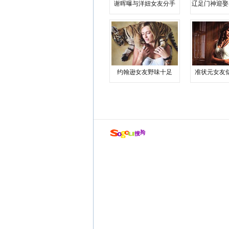
谢晖曝与洋妞女友分手
辽足门神迎娶
约翰逊女友野味十足
准状元女友