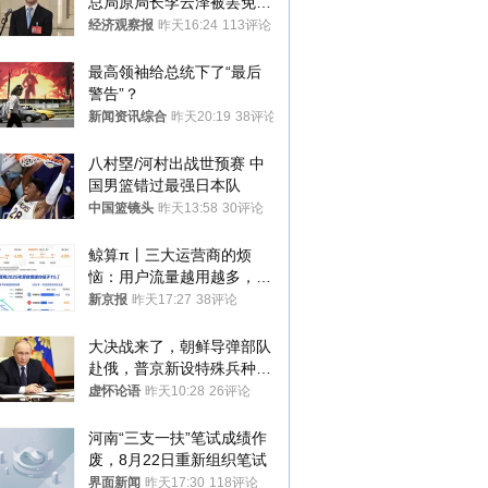
总局原局长李云泽被罢免全
国人大代表
经济观察报
昨天16:24
113评论
最高领袖给总统下了“最后
警告”？
新闻资讯综合
昨天20:19
38评论
八村塁/河村出战世预赛 中
国男篮错过最强日本队
中国篮镜头
昨天13:58
30评论
鲸算π丨三大运营商的烦
恼：用户流量越用越多，收
入却越来越少
新京报
昨天17:27
38评论
大决战来了，朝鲜导弹部队
赴俄，普京新设特殊兵种，
76岁老将扛旗
虚怀论语
昨天10:28
26评论
河南“三支一扶”笔试成绩作
废，8月22日重新组织笔试
界面新闻
昨天17:30
118评论