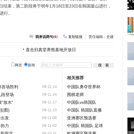
日结束，第二阶段将于明年1月18日至23日在韩国釜山进行，
海进行。
我来说两句
(
6
)
复制链接
责任编辑：史建
直击归真堂养熊基地开放日
网页
新闻
相关推荐
杯首场胜利
中国队勇夺世界杯
09-11-14
九段登场
围棋老师
09-11-24
"放水"
中国队vs韩国队
09-11-17
(图)
中国队 韩国队直播
09-11-15
后出发
亚洲赛区预选赛
09-11-06
心协力
中国队 韩国队 足球
09-11-02
合影留念
欧洲赛区预选赛
09-10-31