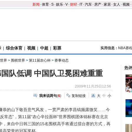
新闻
-
体育
-
S
-
娱乐
-
V
-
财经
-
IT
-
汽车
-
房产
-
家居
-
女人
-
视频
-
际
|
综合体育
|
视频
|
中超
|
彩票
实用信息：
NBA赛
世界
>
围棋世界
>
第11届农心杯
>
赛事动态
热
国队低调 中国队卫冕困难重重
2009年11月25日12:56
我来说两句
(
6
)
复制链接
大
中
小
恭的山下敬吾意气风发，一贯严肃的李昌镐频露微笑……今
反常态”，第11届“农心辛拉面杯”世界围棋团体锦标赛在北京
中，来自中日韩三国的15名围棋高手将通过擂台赛的方式，再
最高荣誉的冠军奖杯。