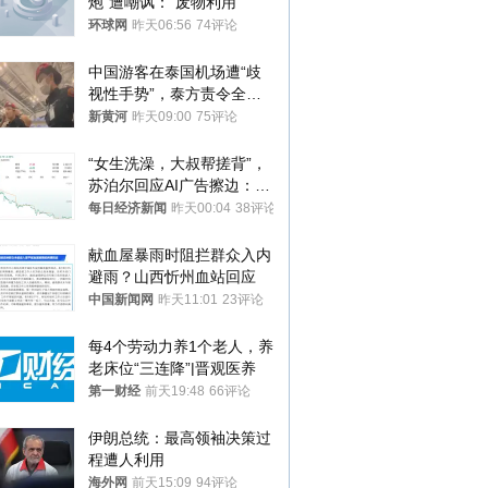
炮”遭嘲讽：“废物利用”
环球网
昨天06:56
74评论
中国游客在泰国机场遭“歧
视性手势”，泰方责令全面
调查，对责任人采取最严厉
新黄河
昨天09:00
75评论
处分
“女生洗澡，大叔帮搓背”，
苏泊尔回应AI广告擦边：视
频全下架，已强化内容管理
每日经济新闻
昨天00:04
38评论
与审核
献血屋暴雨时阻拦群众入内
避雨？山西忻州血站回应
中国新闻网
昨天11:01
23评论
每4个劳动力养1个老人，养
老床位“三连降”|晋观医养
第一财经
前天19:48
66评论
伊朗总统：最高领袖决策过
程遭人利用
海外网
前天15:09
94评论