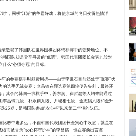
时”，围棋“江湖”的争霸好戏，将使京城的冬日变得热情洋
绩造就了韩国队在世界围棋团体锦标赛中的强势地位。不
的韩国队却是异乎寻常的“低调”。韩国代表团团长金寅九段对
什么“必须夺冠”的目标。
”的参赛棋手时颇费周折——由于李世石目前还处于“退赛”状
力的选手无缘参赛；李昌镐在预选赛第四轮便告失利，最终还
入选；其余的韩国一线棋手中，姜东润、崔哲瀚等人均未能通过
由李昌镐九段、朴永训九段、尹峻相七段、金志锡六段和金升
足25岁，是韩国队参加“农心杯”以来第二年轻的队伍。
比赛中走多远，不但韩国代表团团长金寅心中没底，就是在
人战绩而被誉为“农心杯守护神”的李昌镐，也在赛前出言谨