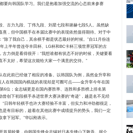
队都要向韩国队学习。我们是抱着加强交流的心态前来参赛
、古力九段、丁伟九段、刘星七段和谢赫七段5人。虽然缺
嘉熹，但中国棋手在本届比赛中的表现依然值得期待。对于中
“除了我自己，其余棋手都是状态最好的时候。”自11月份连
年上半年曾连夺丰田杯、LG杯和BC卡杯三项世界冠军的古
，古力倒是看得很开：“我想谁都有状态不好的时候，关键要看
直不太好，希望这次能给大家一个满意的交待。”
在此前已经做了相应的准备。以韩国队为例，虽然金升宰和
这两人在韩国国内棋战的表现却是可圈可点——金升宰今年在国
榜第6位；金志锡更是在国内赛胜率、连胜和多胜榜上排名第
勋曾创下初段棋手杀进世界大赛决赛的“奇迹”，越是名不见经
。“日韩年轻棋手也许大赛经验不丰富，但实力和冲劲都很足，
也是有目标的，趁着在其他比赛中成绩提升的势头，我们一定
取拿下冠军。”华以刚表示。
开首局较量，由韩国先锋金志锡对日本先锋山下敬吾。据介