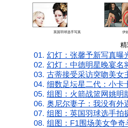
英国羽球选手写真
伊
精
01.
幻灯：张馨予新写真曝
02.
幻灯：中德明星晚宴名
03.
古蒂接受采访突吻美女主
04.
细数足坛星二代：小卡卡
05.
组图：火箭战篮网姚明
06.
奥尼尔妻子：我没有外遇
07.
组图：英国羽球选手拍
08.
组图：F1围场美女争奇