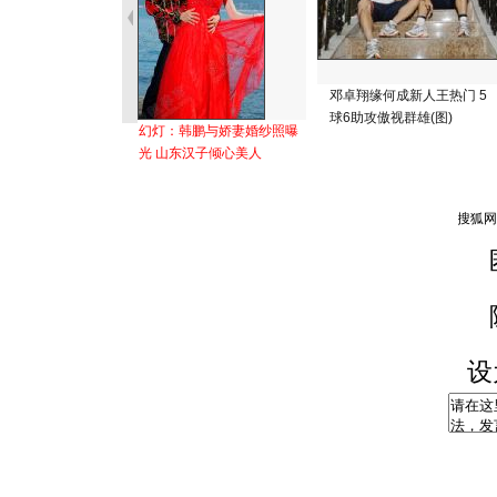
邓卓翔缘何成新人王热门 5
球6助攻傲视群雄(图)
幻灯：韩鹏与娇妻婚纱照曝
光 山东汉子倾心美人
设