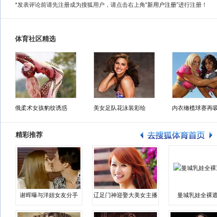
*发表评论前请先注册成为搜狐用户，请点击右上角
“新用户注册”
进行注册！
体育社区精选
俄柔术女孩豹纹诱惑
美女足队花泳装彩绘
内衣橄榄球赛再
精彩推荐
谢晖曝与洋妞女友分手
辽足门神迎娶大美女主播
曼城乳娃全裸遮