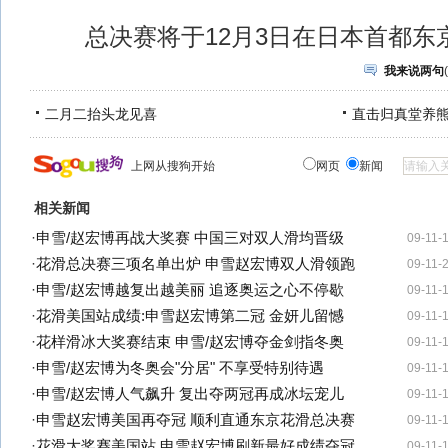
总决赛将于12月3日在日本首都东
我来说两句
(
二月二抬头龙见喜
直击归真堂养
上网从搜狗开始
网页
新闻
相关新闻
·
申雪/赵宏博再战大奖赛 中国三对双人滑均晋级
09-11-
·
花滑总决赛三项名单出炉 申雪赵宏博双人滑领跑
09-11-
·
申雪/赵宏博越复出越美丽 追逐奥运之心不停歇
09-11-
·
花滑美国站成绩:申雪赵宏博第二冠 金妍儿留憾
09-11-
·
花样滑冰大奖赛结束 申雪/赵宏博夺金剑指冬奥
09-11-
·
申雪/赵宏博为冬奥会"分居" 不享受特别待遇
09-11-
·
申雪/赵宏博人气飙升 复出夺两冠再成冰坛宠儿
09-11-
·
申雪赵宏博美国再夺冠 顺利直通东京花滑总决赛
09-11-
·
花滑大奖赛美国站 申雪赵宏博刷新最好成绩夺冠
09-11-