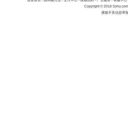
设置首页
-
搜狗输入法
-
支付中心
-
搜狐招聘
-
广告服务
-
客服中心
Copyright
©
2018 Sohu.com 
搜狐不良信息举