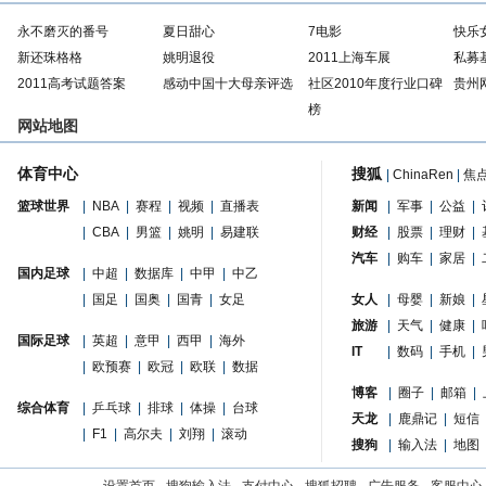
永不磨灭的番号
夏日甜心
7电影
快乐
新还珠格格
姚明退役
2011上海车展
私募
2011高考试题答案
感动中国十大母亲评选
社区2010年度行业口碑
贵州
榜
网站地图
体育中心
搜狐
|
ChinaRen
|
焦
篮球世界
|
NBA
|
赛程
|
视频
|
直播表
新闻
|
军事
|
公益
|
|
CBA
|
男篮
|
姚明
|
易建联
财经
|
股票
|
理财
|
汽车
|
购车
|
家居
|
国内足球
|
中超
|
数据库
|
中甲
|
中乙
|
国足
|
国奥
|
国青
|
女足
女人
|
母婴
|
新娘
|
旅游
|
天气
|
健康
|
国际足球
|
英超
|
意甲
|
西甲
|
海外
IT
|
数码
|
手机
|
|
欧预赛
|
欧冠
|
欧联
|
数据
博客
|
圈子
|
邮箱
|
综合体育
|
乒乓球
|
排球
|
体操
|
台球
天龙
|
鹿鼎记
|
短信
|
F1
|
高尔夫
|
刘翔
|
滚动
搜狗
|
输入法
|
地图