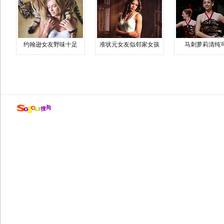
约翰逊女友野味十足
准状元女友似邻家女孩
马刺萝莉清纯