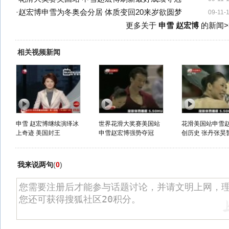
·
赵宏博申雪为冬奥会分居 体质变回20来岁欲圆梦
09-11-
更多关于
申雪 赵宏博
的新闻>
相关视频新闻
申雪 赵宏博继续演绎冰
世界花滑大奖赛美国站
花滑美国站申雪
上奇迹 美国封王
申雪赵宏博强势夺冠
创历史 张丹张昊暂
我来说两句
(
0
)