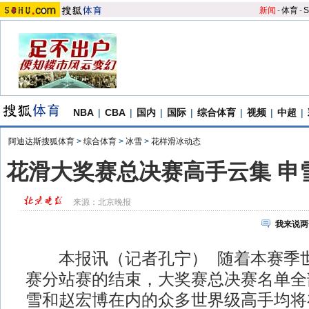
新闻
-
体育
-
S
NBA
|
CBA
|
国内
|
国际
|
综合体育
|
视频
|
中超
|
阿迪达斯搜狐体育
>
综合体育
>
冰雪
>
花样滑冰动态
花滑大奖赛总决赛高手云集 申
来源：
北京晚报
我来说两
本报讯（记者孔宁） 随着本赛季世
赛分站赛的结束，大奖赛总决赛名单全
雪和赵宏博在内的众多世界级高手均将