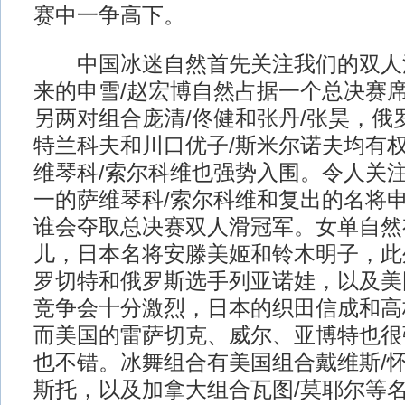
赛中一争高下。
中国冰迷自然首先关注我们的双人
来的申雪/赵宏博自然占据一个总决赛
另两对组合庞清/佟健和张丹/张昊，俄
特兰科夫和川口优子/斯米尔诺夫均有
维琴科/索尔科维也强势入围。令人关
一的萨维琴科/索尔科维和复出的名将申
谁会夺取总决赛双人滑冠军。女单自然
儿，日本名将安滕美姬和铃木明子，此
罗切特和俄罗斯选手列亚诺娃，以及美
竞争会十分激烈，日本的织田信成和高
而美国的雷萨切克、威尔、亚博特也很
也不错。冰舞组合有美国组合戴维斯/怀
斯托，以及加拿大组合瓦图/莫耶尔等